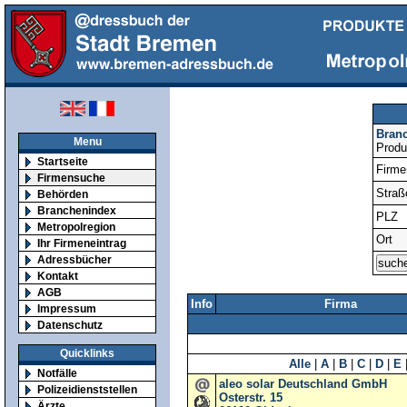
Bran
Menu
Produ
Startseite
Firm
Firmensuche
Straß
Behörden
Branchenindex
PLZ
Metropolregion
Ort
Ihr Firmeneintrag
Adressbücher
Kontakt
AGB
Info
Firma
Impressum
Datenschutz
Quicklinks
Alle
|
A
|
B
|
C
|
D
|
E
Notfälle
aleo solar Deutschland GmbH
Polizeidienststellen
Osterstr. 15
Ärzte