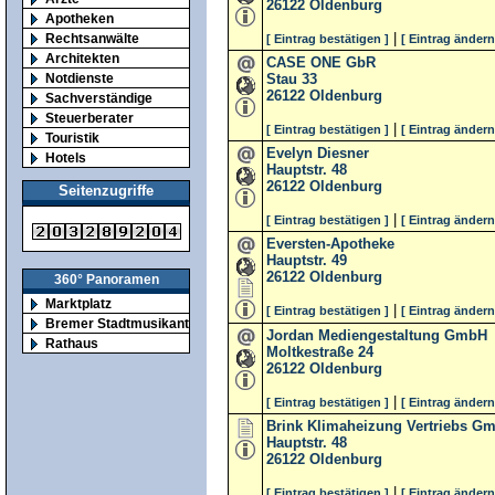
26122
Oldenburg
Apotheken
|
Rechtsanwälte
[ Eintrag bestätigen ]
[ Eintrag ändern
Architekten
CASE ONE GbR
Notdienste
Stau 33
26122
Oldenburg
Sachverständige
Steuerberater
|
[ Eintrag bestätigen ]
[ Eintrag ändern
Touristik
Evelyn Diesner
Hotels
Hauptstr. 48
26122
Oldenburg
Seitenzugriffe
|
[ Eintrag bestätigen ]
[ Eintrag ändern
Eversten-Apotheke
Hauptstr. 49
26122
Oldenburg
360° Panoramen
Marktplatz
|
[ Eintrag bestätigen ]
[ Eintrag ändern
Bremer Stadtmusikanten
Jordan Mediengestaltung GmbH
Rathaus
Moltkestraße 24
26122
Oldenburg
|
[ Eintrag bestätigen ]
[ Eintrag ändern
Brink Klimaheizung Vertriebs G
Hauptstr. 48
26122
Oldenburg
|
[ Eintrag bestätigen ]
[ Eintrag ändern