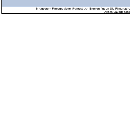
In unserem Firmenregister @dressbuch Bremen finden Sie Firmenadr
Dieses Layout basi