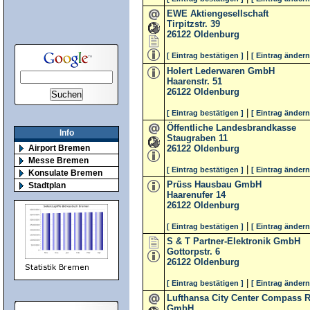
EWE Aktiengesellschaft
Tirpitzstr. 39
26122
Oldenburg
|
[ Eintrag bestätigen ]
[ Eintrag ändern
Holert Lederwaren GmbH
Haarenstr. 51
26122
Oldenburg
|
[ Eintrag bestätigen ]
[ Eintrag ändern
Öffentliche Landesbrandkasse
Info
Staugraben 11
26122
Oldenburg
Airport Bremen
Messe Bremen
|
[ Eintrag bestätigen ]
[ Eintrag ändern
Konsulate Bremen
Prüss Hausbau GmbH
Stadtplan
Haarenufer 14
26122
Oldenburg
|
[ Eintrag bestätigen ]
[ Eintrag ändern
S & T Partner-Elektronik GmbH
Gottorpstr. 6
26122
Oldenburg
|
[ Eintrag bestätigen ]
[ Eintrag ändern
Lufthansa City Center Compass 
GmbH