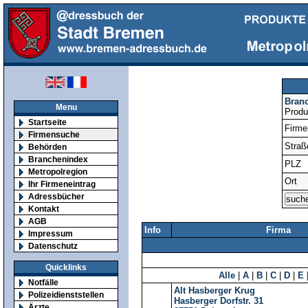
Bran
Menu
Produ
Startseite
Firm
Firmensuche
Straß
Behörden
Branchenindex
PLZ
Metropolregion
Ort
Ihr Firmeneintrag
Adressbücher
Kontakt
AGB
Info
Firma
Impressum
Datenschutz
Quicklinks
Alle
|
A
|
B
|
C
|
D
|
E
Notfälle
Alt Hasberger Krug
Polizeidienststellen
Hasberger Dorfstr. 31
Ärzte