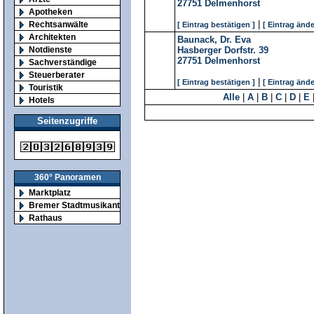
27751
Delmenhorst
Apotheken
|
Rechtsanwälte
[ Eintrag bestätigen ]
[ Eintrag ände
Architekten
Baunack, Dr. Eva
Notdienste
Hasberger Dorfstr. 39
27751
Delmenhorst
Sachverständige
Steuerberater
|
[ Eintrag bestätigen ]
[ Eintrag ände
Touristik
Alle
|
A
|
B
|
C
|
D
|
E
Hotels
Seitenzugriffe
360° Panoramen
Marktplatz
Bremer Stadtmusikanten
Rathaus