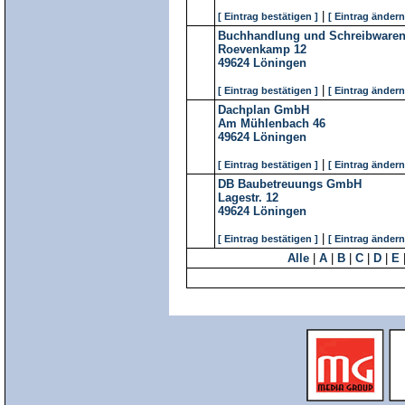
|
[ Eintrag bestätigen ]
[ Eintrag ändern
Buchhandlung und Schreibware
Roevenkamp 12
49624
Löningen
|
[ Eintrag bestätigen ]
[ Eintrag ändern
Dachplan GmbH
Am Mühlenbach 46
49624
Löningen
|
[ Eintrag bestätigen ]
[ Eintrag ändern
DB Baubetreuungs GmbH
Lagestr. 12
49624
Löningen
|
[ Eintrag bestätigen ]
[ Eintrag ändern
Alle
|
A
|
B
|
C
|
D
|
E