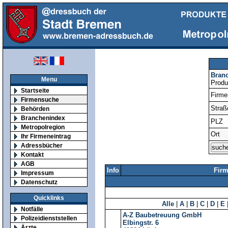
Bran
Menu
Produ
Startseite
Firm
Firmensuche
Straß
Behörden
Branchenindex
PLZ
Metropolregion
Ort
Ihr Firmeneintrag
Adressbücher
Kontakt
AGB
Info
Fir
Impressum
Datenschutz
Quicklinks
Alle
|
A
|
B
|
C
|
D
|
E
Notfälle
A-Z Baubetreuung GmbH
Polizeidienststellen
Elbingstr. 6
Ärzte