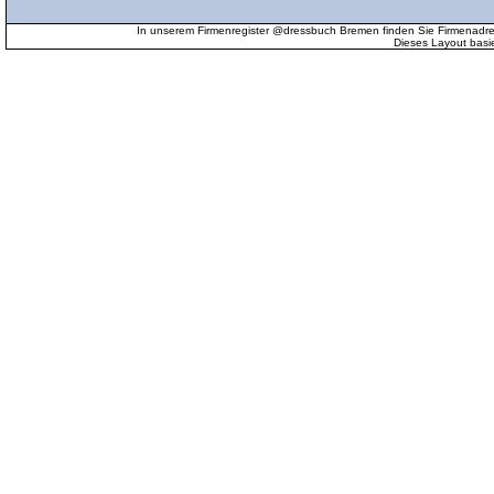
In unserem Firmenregister @dressbuch Bremen finden Sie Firmenadr
Dieses Layout basi