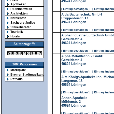
49624
Löningen
Apotheken
|
Rechtsanwälte
[ Eintrag bestätigen ]
[ Eintrag ändern
Architekten
Aida Bautenschutz GmbH
Notdienste
Priggenbusch 13
49624
Löningen
Sachverständige
Steuerberater
|
[ Eintrag bestätigen ]
[ Eintrag ändern
Touristik
Alpha Industrie Lufttechnik Gmb
Hotels
Getreidestr. 4
49624
Löningen
Seitenzugriffe
|
[ Eintrag bestätigen ]
[ Eintrag ändern
Alpha Metalltechnik GmbH
Getreidestr. 4
49624
Löningen
360° Panoramen
Marktplatz
|
[ Eintrag bestätigen ]
[ Eintrag ändern
Bremer Stadtmusikanten
Alte Königs-Apotheke Inh. Michae
Rathaus
Langenstr. 13
49624
Löningen
|
[ Eintrag bestätigen ]
[ Eintrag ändern
Annen-Apotheke
Mühlenstr. 2
49624
Löningen
|
[ Eintrag bestätigen ]
[ Eintrag ändern