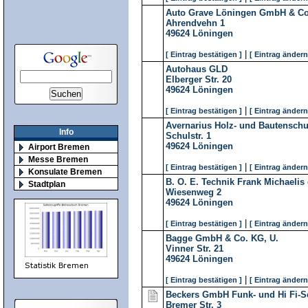
Auto Grave Löningen GmbH & C
Ahrendvehn 1
49624
Löningen
|
[ Eintrag bestätigen ]
[ Eintrag ändern
Autohaus GLD
Elberger Str. 20
49624
Löningen
|
[ Eintrag bestätigen ]
[ Eintrag ändern
Avernarius Holz- und Bautensch
Info
Schulstr. 1
49624
Löningen
Airport Bremen
Messe Bremen
|
[ Eintrag bestätigen ]
[ Eintrag ändern
Konsulate Bremen
B. O. E. Technik Frank Michaelis 
Stadtplan
Wiesenweg 2
49624
Löningen
|
[ Eintrag bestätigen ]
[ Eintrag ändern
Bagge GmbH & Co. KG, U.
Vinner Str. 21
49624
Löningen
|
[ Eintrag bestätigen ]
[ Eintrag ändern
Beckers GmbH Funk- und Hi Fi-S
Bremer Str. 3