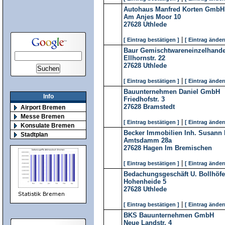
Autohaus Manfred Korten GmbH
Am Anjes Moor 10
27628
Uthlede
|
[ Eintrag bestätigen ]
[ Eintrag änder
Baur Gemischtwareneinzelhandel 
Ellhornstr. 22
27628
Uthlede
|
[ Eintrag bestätigen ]
[ Eintrag änder
Bauunternehmen Daniel GmbH
Info
Friedhofstr. 3
27628
Bramstedt
Airport Bremen
Messe Bremen
|
[ Eintrag bestätigen ]
[ Eintrag änder
Konsulate Bremen
Becker Immobilien Inh. Susann B
Stadtplan
Amtsdamm 28a
27628
Hagen Im Bremischen
|
[ Eintrag bestätigen ]
[ Eintrag änder
Bedachungsgeschäft U. Bollhöf
Hohenheide 5
27628
Uthlede
|
[ Eintrag bestätigen ]
[ Eintrag änder
BKS Bauunternehmen GmbH
Neue Landstr. 4