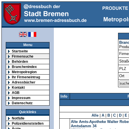
Bran
Menu
Produ
Startseite
Firm
Firmensuche
Straß
Behörden
Branchenindex
PLZ
Metropolregion
Ort
Ihr Firmeneintrag
Adressbücher
Kontakt
AGB
Info
Impressum
Datenschutz
Quicklinks
Alle
|
A
|
B
|
C
|
D
|
E
Notfälle
Alte Amts-Apotheke Walter Rober
Polizeidienststellen
Amtsdamm 34
Ärzte