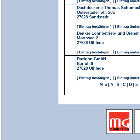
|
[ Eintrag bestätigen ]
[ Eintrag änder
Dachdeckerei Thomas Schuma
Osterstader Str. 28a
27628
Sandstedt
|
[ Eintrag bestätigen ]
[ Eintrag änder
Denker Lohnbetrieb- und Dienst
Moorweg 2
27628
Uthlede
|
[ Eintrag bestätigen ]
[ Eintrag änder
Durigon GmbH
Barloh 9
27628
Uthlede
|
[ Eintrag bestätigen ]
[ Eintrag änder
Alle
|
A
|
B
|
C
|
D
|
E