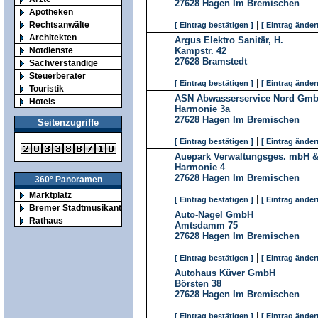
27628
Hagen Im Bremischen
Apotheken
|
Rechtsanwälte
[ Eintrag bestätigen ]
[ Eintrag änder
Architekten
Argus Elektro Sanitär, H.
Notdienste
Kampstr. 42
27628
Bramstedt
Sachverständige
Steuerberater
|
[ Eintrag bestätigen ]
[ Eintrag änder
Touristik
ASN Abwasserservice Nord Gm
Hotels
Harmonie 3a
27628
Hagen Im Bremischen
Seitenzugriffe
|
[ Eintrag bestätigen ]
[ Eintrag änder
Auepark Verwaltungsges. mbH 
Harmonie 4
27628
Hagen Im Bremischen
360° Panoramen
Marktplatz
|
[ Eintrag bestätigen ]
[ Eintrag änder
Bremer Stadtmusikanten
Auto-Nagel GmbH
Rathaus
Amtsdamm 75
27628
Hagen Im Bremischen
|
[ Eintrag bestätigen ]
[ Eintrag änder
Autohaus Küver GmbH
Börsten 38
27628
Hagen Im Bremischen
|
[ Eintrag bestätigen ]
[ Eintrag änder