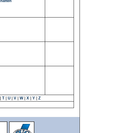
haften
|
T
|
U
|
V
|
W
|
X
|
Y
|
Z