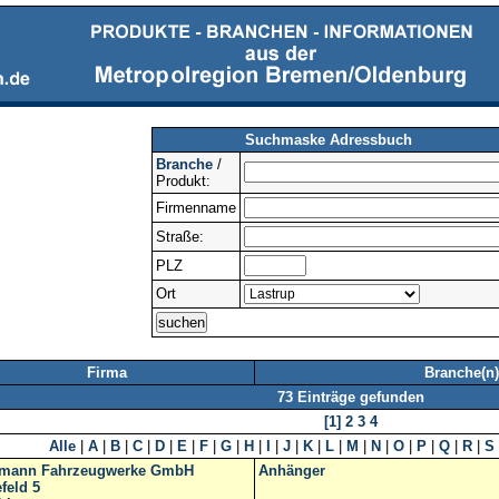
Suchmaske Adressbuch
Branche
/
Produkt:
Firmenname
Straße:
PLZ
Ort
Firma
Branche(n)
73 Einträge gefunden
[1]
2
3
4
Alle
|
A
|
B
|
C
|
D
|
E
|
F
|
G
|
H
|
I
|
J
|
K
|
L
|
M
|
N
|
O
|
P
|
Q
|
R
|
S
mann Fahrzeugwerke GmbH
Anhänger
feld 5