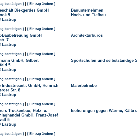
|
rag bestätigen ]
[ Eintrag ändern ]
eschäft Diekgerdes GmbH
Bauunternehmen
ook 9
Hoch- und Tiefbau
8
Lastrup
|
rag bestätigen ]
[ Eintrag ändern ]
k-Baubetreuung GmbH
Architekturbüros
tr. 7
8
Lastrup
|
rag bestätigen ]
[ Eintrag ändern ]
mann GmbH, Gilbert
Sportschulen und selbstständige S
feld 5
8
Lastrup
|
rag bestätigen ]
[ Eintrag ändern ]
 Industrieantr. GmbH, Heinrich
Malerbetriebe
rger Str. 8
8
Lastrup
|
rag bestätigen ]
[ Eintrag ändern ]
ers Trockenbau, Holz- u.
Isolierungen gegen Wärme, Kälte 
hlaghandel GmbH, Franz-Josef
all 5
8
Lastrup
|
rag bestätigen ]
[ Eintrag ändern ]