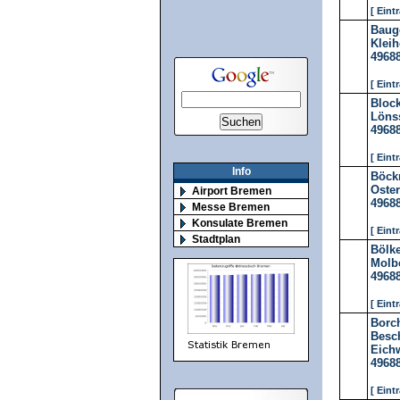
[ Eint
Baug
Kleih
4968
[ Eint
Bloc
Lönss
4968
[ Eint
Info
Böck
Oster
Airport Bremen
4968
Messe Bremen
Konsulate Bremen
[ Eint
Stadtplan
Bölke
Molbe
4968
[ Eint
Borch
Besc
Eichw
4968
[ Eint