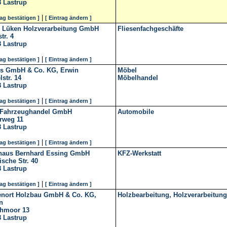
8
Lastrup
|
rag bestätigen ]
[ Eintrag ändern ]
J Lüken Holzverarbeitung GmbH
Fliesenfachgeschäfte
tr. 4
8
Lastrup
|
rag bestätigen ]
[ Eintrag ändern ]
rs GmbH & Co. KG, Erwin
Möbel
lstr. 14
Möbelhandel
8
Lastrup
|
rag bestätigen ]
[ Eintrag ändern ]
 Fahrzeughandel GmbH
Automobile
rweg 11
8
Lastrup
|
rag bestätigen ]
[ Eintrag ändern ]
haus Bernhard Essing GmbH
KFZ-Werkstatt
sche Str. 40
8
Lastrup
|
rag bestätigen ]
[ Eintrag ändern ]
enort Holzbau GmbH & Co. KG,
Holzbearbeitung, Holzverarbeitung
n
chmoor 13
8
Lastrup