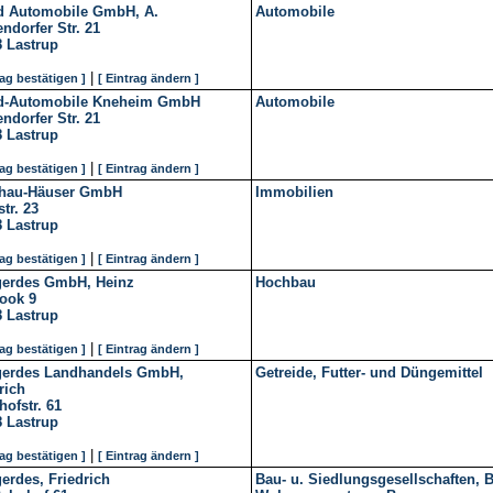
d Automobile GmbH, A.
Automobile
ndorfer Str. 21
8
Lastrup
|
rag bestätigen ]
[ Eintrag ändern ]
d-Automobile Kneheim GmbH
Automobile
ndorfer Str. 21
8
Lastrup
|
rag bestätigen ]
[ Eintrag ändern ]
hau-Häuser GmbH
Immobilien
tr. 23
8
Lastrup
|
rag bestätigen ]
[ Eintrag ändern ]
gerdes GmbH, Heinz
Hochbau
ook 9
8
Lastrup
|
rag bestätigen ]
[ Eintrag ändern ]
gerdes Landhandels GmbH,
Getreide, Futter- und Düngemittel
rich
ofstr. 61
8
Lastrup
|
rag bestätigen ]
[ Eintrag ändern ]
erdes, Friedrich
Bau- u. Siedlungsgesellschaften, 