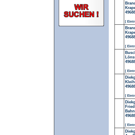
Bran
Krape
4968
[ Eint
Bran
Krape
4968
[ Eint
Busc
Lönss
4968
[ Eint
Diek
Kleih
4968
[ Eint
Diek
Fried
Bahnh
4968
[ Eint
Diekg