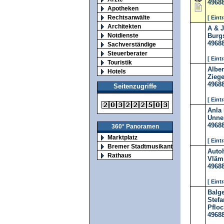
4968
Apotheken
Rechtsanwälte
[ Eint
Architekten
A & 
Notdienste
Burgs
4968
Sachverständige
Steuerberater
[ Eint
Touristik
Albe
Hotels
Ziege
4968
Seitenzugriffe
[ Eint
Anla
Unne
4968
360° Panoramen
Marktplatz
[ Eint
Bremer Stadtmusikanten
Auto
Rathaus
Vlämi
4968
[ Eint
Balg
Stefa
Pflo
4968