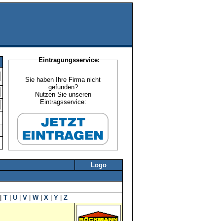
Eintragungsservice:
Sie haben Ihre Firma nicht
gefunden?
Nutzen Sie unseren
Eintragsservice:
Logo
|
T
|
U
|
V
|
W
|
X
|
Y
|
Z