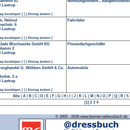
ahnhof 61
Wohnungsuntern., Baugenossensc
8
Lastrup
|
rag bestätigen ]
[ Eintrag ändern ]
n, Helmut
Fahrräder
achstr. 6
8
Lastrup
|
rag bestätigen ]
[ Eintrag ändern ]
Jade Mischwerke GmbH KG
Fliesenfachgeschäfte
damm 2
8
Lastrup
|
rag bestätigen ]
[ Eintrag ändern ]
zeughandel G. Wübben GmbH & Co.
Automobile
ofstr. 2 a
8
Lastrup
|
rag bestätigen ]
[ Eintrag ändern ]
Alle
|
A
|
B
|
C
|
D
|
E
|
F
|
G
|
H
|
I
|
J
|
K
|
L
|
M
|
N
|
O
|
P
|
Q
|
R
|
S
[1]
2
3
4
© 2005 - 2026 www.bremen-adressbuch.de