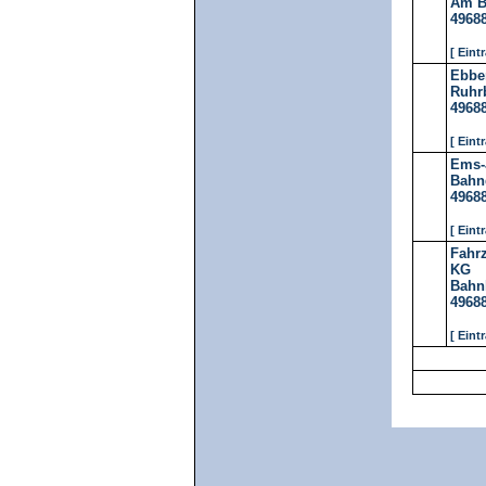
Am B
4968
[ Eint
Ebbe
Ruhrb
4968
[ Eint
Ems-
Bahn
4968
[ Eint
Fahr
KG
Bahnh
4968
[ Eint