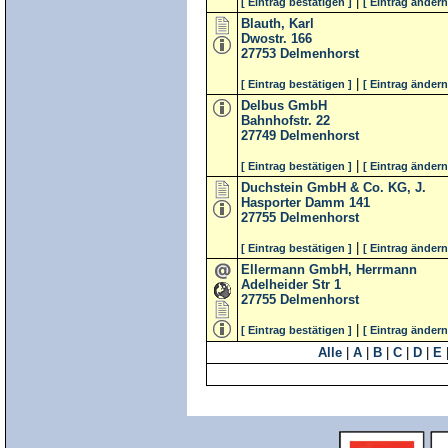
|
[ Eintrag bestätigen ]
[ Eintrag ändern
Blauth, Karl
Dwostr. 166
27753
Delmenhorst
|
[ Eintrag bestätigen ]
[ Eintrag ändern
Delbus GmbH
Bahnhofstr. 22
27749
Delmenhorst
|
[ Eintrag bestätigen ]
[ Eintrag ändern
Duchstein GmbH & Co. KG, J.
Hasporter Damm 141
27755
Delmenhorst
|
[ Eintrag bestätigen ]
[ Eintrag ändern
Ellermann GmbH, Herrmann
Adelheider Str 1
27755
Delmenhorst
|
[ Eintrag bestätigen ]
[ Eintrag ändern
Alle
|
A
|
B
|
C
|
D
|
E