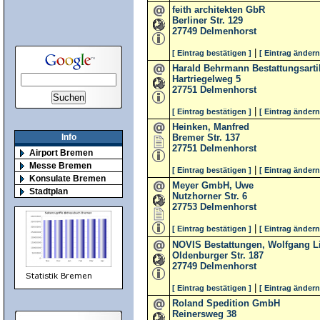
feith architekten GbR
Berliner Str. 129
27749
Delmenhorst
|
[ Eintrag bestätigen ]
[ Eintrag ändern
Harald Behrmann Bestattungsarti
Hartriegelweg 5
27751
Delmenhorst
|
[ Eintrag bestätigen ]
[ Eintrag ändern
Heinken, Manfred
Bremer Str. 137
Info
27751
Delmenhorst
Airport Bremen
Messe Bremen
|
[ Eintrag bestätigen ]
[ Eintrag ändern
Konsulate Bremen
Meyer GmbH, Uwe
Stadtplan
Nutzhorner Str. 6
27753
Delmenhorst
|
[ Eintrag bestätigen ]
[ Eintrag ändern
NOVIS Bestattungen, Wolfgang 
Oldenburger Str. 187
27749
Delmenhorst
|
[ Eintrag bestätigen ]
[ Eintrag ändern
Roland Spedition GmbH
Reinersweg 38