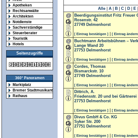
Apotheken
Alle
|
A
|
B
|
C
|
D
|
E
Rechtsanwälte
Beerdigungsinstitut Fritz Freue
Architekten
Rosenstr. 42
Notdienste
27749
Delmenhorst
Sachverständige
Steuerberater
|
[ Eintrag bestätigen ]
[ Eintrag ändern
Touristik
Buchtmann Arbeitsbühnen – Ver
Hotels
Lange Wand 20
27753
Delmenhorst
Seitenzugriffe
|
[ Eintrag bestätigen ]
[ Eintrag ändern
Cordes, Thomas
Bismarckstr. 10
27749
Delmenhorst
360° Panoramen
|
Marktplatz
[ Eintrag bestätigen ]
[ Eintrag ändern
Bremer Stadtmusikanten
Dittrich, A.
Rathaus
Friedensstr. 20 und bei Gärtnerei
27753
Delmenhorst
|
[ Eintrag bestätigen ]
[ Eintrag ändern
Divus GmbH & Co. KG
Syker Str. 200
27751
Delmenhorst
|
[ Eintrag bestätigen ]
[ Eintrag ändern