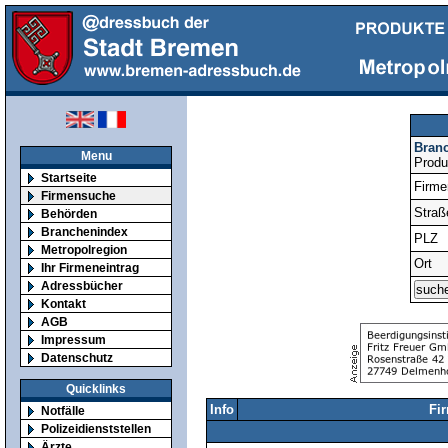
Bran
Menu
Produ
Startseite
Firm
Firmensuche
Straß
Behörden
Branchenindex
PLZ
Metropolregion
Ort
Ihr Firmeneintrag
Adressbücher
Kontakt
AGB
Impressum
Datenschutz
Quicklinks
Info
Fi
Notfälle
Polizeidienststellen
Ärzte