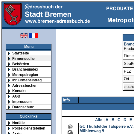
Bran
Menu
Produ
Startseite
Firm
Firmensuche
Straß
Behörden
Branchenindex
PLZ
Metropolregion
Ort
Ihr Firmeneintrag
Adressbücher
Kontakt
AGB
Info
Impressum
Datenschutz
Quicklinks
Alle
|
A
|
B
|
C
|
D
|
E
Notfälle
GC Thülsfelder Talsperre e.V.
Polizeidienststellen
Mühlenweg 9
Ärzte