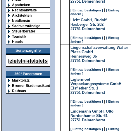
27751
Delmenhorst
Apotheken
|
Rechtsanwälte
[ Eintrag bestätigen ]
[ Eintrag
ändern ]
Architekten
Licht GmbH, Rudolf
Notdienste
Hasberger Str. 202
Sachverständige
27751
Delmenhorst
Steuerberater
Touristik
|
[ Eintrag bestätigen ]
[ Eintrag
Hotels
ändern ]
Liegenschaftsverwaltung Walter
Seitenzugriffe
Plass GmbH
Reinersweg 36
27751
Delmenhorst
|
[ Eintrag bestätigen ]
[ Eintrag
ändern ]
360° Panoramen
Ligtermoet
Marktplatz
Verpackungssysteme GmbH
Bremer Stadtmusikanten
Elsflether Str. 1
Rathaus
27751
Delmenhorst
|
[ Eintrag bestätigen ]
[ Eintrag
ändern ]
Lindemann GmbH, Otto
Nordenhamer Str. 61
27751
Delmenhorst
|
[ Eintrag bestätigen ]
[ Eintrag