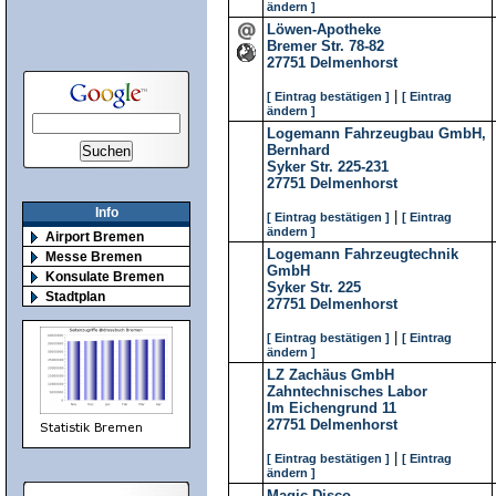
ändern ]
Löwen-Apotheke
Bremer Str. 78-82
27751
Delmenhorst
|
[ Eintrag bestätigen ]
[ Eintrag
ändern ]
Logemann Fahrzeugbau GmbH,
Bernhard
Syker Str. 225-231
27751
Delmenhorst
Info
|
[ Eintrag bestätigen ]
[ Eintrag
ändern ]
Airport Bremen
Logemann Fahrzeugtechnik
Messe Bremen
GmbH
Konsulate Bremen
Syker Str. 225
Stadtplan
27751
Delmenhorst
|
[ Eintrag bestätigen ]
[ Eintrag
ändern ]
LZ Zachäus GmbH
Zahntechnisches Labor
Im Eichengrund 11
27751
Delmenhorst
|
[ Eintrag bestätigen ]
[ Eintrag
ändern ]
Magic-Disco