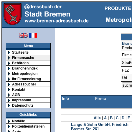
Bran
Menu
Produ
Startseite
Firm
Firmensuche
Straß
Behörden
Branchenindex
PLZ
Metropolregion
Ort
Ihr Firmeneintrag
Adressbücher
Kontakt
AGB
Info
Firma
Impressum
Datenschutz
Quicklinks
Alle
|
A
|
B
|
C
|
D
|
E
Notfälle
Lange & Sohn GmbH, Friedrich
Polizeidienststellen
Bremer Str. 261
Ärzte