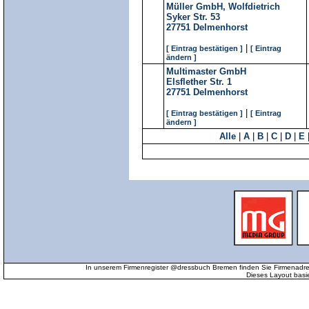
Müller GmbH, Wolfdietrich
Syker Str. 53
27751
Delmenhorst
|
[ Eintrag bestätigen ]
[ Eintrag
ändern ]
Multimaster GmbH
Elsflether Str. 1
27751
Delmenhorst
|
[ Eintrag bestätigen ]
[ Eintrag
ändern ]
Alle
|
A
|
B
|
C
|
D
|
E
In unserem Firmenregister @dressbuch Bremen finden Sie Firmenadr
Dieses Layout basi