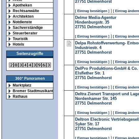
27751
Delmenhorst
Apotheken
|
Rechtsanwälte
[ Eintrag bestätigen ]
[ Eintrag ändern
Architekten
Delme Media-Agentur
Notdienste
Hindenburgstr. 35
27751
Delmenhorst
Sachverständige
Steuerberater
|
[ Eintrag bestätigen ]
[ Eintrag ändern
Touristik
Delpa Rohstoffverwertung- Entso
Hotels
Industriestr. 4
27751
Delmenhorst
Seitenzugriffe
|
[ Eintrag bestätigen ]
[ Eintrag ändern
DelPro Produktions-GmbH & Co.
Elsflether Str. 1
27751
Delmenhorst
360° Panoramen
Marktplatz
|
[ Eintrag bestätigen ]
[ Eintrag ändern
Bremer Stadtmusikanten
Deltra Zienert Transport und La
Rathaus
Nordenhamer Str. 145
27751
Delmenhorst
|
[ Eintrag bestätigen ]
[ Eintrag ändern
Deltron Electronic Vertriebsgese
Syker Str. 17
27751
Delmenhorst
|
[ Eintrag bestätigen ]
[ Eintrag ändern