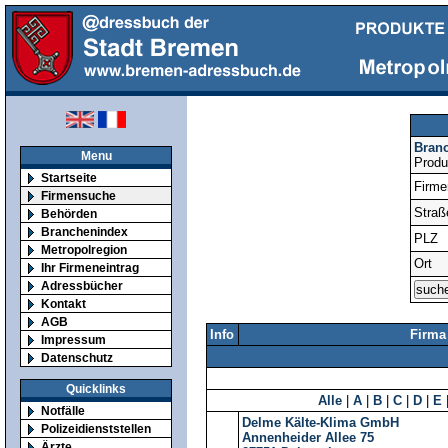
Bran
Menu
Produ
Startseite
Firm
Firmensuche
Straß
Behörden
Branchenindex
PLZ
Metropolregion
Ort
Ihr Firmeneintrag
Adressbücher
Kontakt
AGB
Info
Firma
Impressum
Datenschutz
Quicklinks
Alle
|
A
|
B
|
C
|
D
|
E
Notfälle
Delme Kälte-Klima GmbH
Polizeidienststellen
Annenheider Allee 75
Ärzte