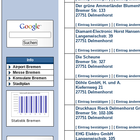
Der grüne Ammerländer Blumen
Bremer Str. 133
27751
Delmenhorst
|
[ Eintrag bestätigen ]
[ Eintrag ändern
Diamant-Electronic Horst Hansen
Langenwischstr. 39
27751
Delmenhorst
|
[ Eintrag bestätigen ]
[ Eintrag ändern
Die Scheune
Info
Bremer Str. 327
27751
Delmenhorst
Airport Bremen
Messe Bremen
|
[ Eintrag bestätigen ]
[ Eintrag ändern
Konsulate Bremen
Döhle GmbH, H. und A.
Stadtplan
Kiefernweg 21
27751
Delmenhorst
|
[ Eintrag bestätigen ]
[ Eintrag ändern
Druckhaus Rieck Delmenhorst G
Bremer Str. 102-106
27751
Delmenhorst
|
[ Eintrag bestätigen ]
[ Eintrag ändern
EHG Elektro GmbH
Langenwischstr. 105