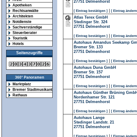
27751
Delmenhorst
Apotheken
|
Rechtsanwälte
[ Eintrag bestätigen ]
[ Eintrag ändern
Architekten
Atlas Terex GmbH
Notdienste
Stedinger Str. 324
27751
Delmenhorst
Sachverständige
Steuerberater
|
[ Eintrag bestätigen ]
[ Eintrag ändern
Touristik
Autohaus Amandus Seekamp Gmb
Hotels
Bremer Str. 133
27751
Delmenhorst
Seitenzugriffe
|
[ Eintrag bestätigen ]
[ Eintrag ändern
Autohaus Duna GmbH
Bremer Str. 157
27751
Delmenhorst
360° Panoramen
Marktplatz
|
[ Eintrag bestätigen ]
[ Eintrag ändern
Bremer Stadtmusikanten
Autohaus Günther Brüning GmbH
Rathaus
Nordenhamer Str. 121
27751
Delmenhorst
|
[ Eintrag bestätigen ]
[ Eintrag ändern
Autohaus Lange
Stedinger Landstr. 21
27751
Delmenhorst
|
[ Eintrag bestätigen ]
[ Eintrag ändern