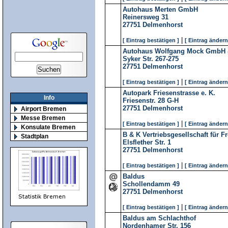
Autohaus Merten GmbH
Reinersweg 31
27751
Delmenhorst
|
[ Eintrag bestätigen ]
[ Eintrag ändern
Autohaus Wolfgang Mock GmbH 
Syker Str. 267-275
27751
Delmenhorst
|
[ Eintrag bestätigen ]
[ Eintrag ändern
Autopark Friesenstrasse e. K.
Info
Friesenstr. 28 G-H
27751
Delmenhorst
Airport Bremen
Messe Bremen
|
[ Eintrag bestätigen ]
[ Eintrag ändern
Konsulate Bremen
B & K Vertriebsgesellschaft für F
Stadtplan
Elsflether Str. 1
27751
Delmenhorst
|
[ Eintrag bestätigen ]
[ Eintrag ändern
Baldus
Schollendamm 49
27751
Delmenhorst
|
[ Eintrag bestätigen ]
[ Eintrag ändern
Baldus am Schlachthof
Nordenhamer Str. 156