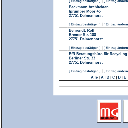
|
[ Eintrag bestätigen ]
[ Eintrag ändern
Beckmann Architekten
Iprumper Moor 45
27751
Delmenhorst
|
[ Eintrag bestätigen ]
[ Eintrag ändern
Behrendt, Rolf
Bremer Str. 188
27751
Delmenhorst
|
[ Eintrag bestätigen ]
[ Eintrag ändern
BfR Beratungsbüro für Recyclin
Berliner Str. 33
27751
Delmenhorst
|
[ Eintrag bestätigen ]
[ Eintrag ändern
Alle
|
A
|
B
|
C
|
D
|
E