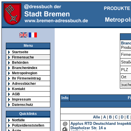
Bran
Menu
Produ
Startseite
Firm
Firmensuche
Straß
Behörden
Branchenindex
PLZ
Metropolregion
Ort
Ihr Firmeneintrag
Adressbücher
Kontakt
AGB
Info
F
Impressum
Datenschutz
Quicklinks
Alle
|
A
|
B
|
C
|
D
|
E
Notfälle
Applus RTD Deutschland Inspekt
Polizeidienststellen
Diepholzer Str. 14 a
Ärzte