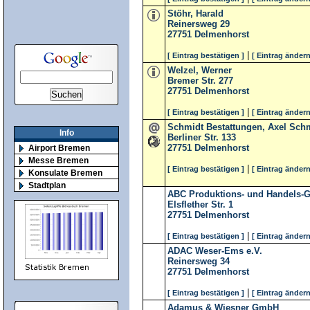
Stöhr, Harald
Reinersweg 29
27751
Delmenhorst
|
[ Eintrag bestätigen ]
[ Eintrag ändern
Welzel, Werner
Bremer Str. 277
27751
Delmenhorst
|
[ Eintrag bestätigen ]
[ Eintrag ändern
Schmidt Bestattungen, Axel Sch
Info
Berliner Str. 133
27751
Delmenhorst
Airport Bremen
Messe Bremen
|
[ Eintrag bestätigen ]
[ Eintrag ändern
Konsulate Bremen
Stadtplan
ABC Produktions- und Handels-
Elsflether Str. 1
27751
Delmenhorst
|
[ Eintrag bestätigen ]
[ Eintrag ändern
ADAC Weser-Ems e.V.
Reinersweg 34
27751
Delmenhorst
|
[ Eintrag bestätigen ]
[ Eintrag ändern
Adamus & Wiesner GmbH