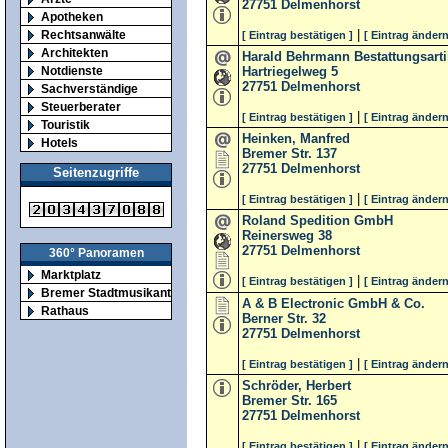
27751
Delmenhorst
Apotheken
|
Rechtsanwälte
[ Eintrag bestätigen ]
[ Eintrag ändern
Architekten
Harald Behrmann Bestattungsarti
Notdienste
Hartriegelweg 5
27751
Delmenhorst
Sachverständige
Steuerberater
|
[ Eintrag bestätigen ]
[ Eintrag ändern
Touristik
Heinken, Manfred
Hotels
Bremer Str. 137
27751
Delmenhorst
Seitenzugriffe
|
[ Eintrag bestätigen ]
[ Eintrag ändern
Roland Spedition GmbH
Reinersweg 38
27751
Delmenhorst
360° Panoramen
Marktplatz
|
[ Eintrag bestätigen ]
[ Eintrag ändern
Bremer Stadtmusikanten
A & B Electronic GmbH & Co.
Rathaus
Berner Str. 32
27751
Delmenhorst
|
[ Eintrag bestätigen ]
[ Eintrag ändern
Schröder, Herbert
Bremer Str. 165
27751
Delmenhorst
|
[ Eintrag bestätigen ]
[ Eintrag ändern