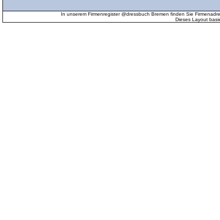
In unserem Firmenregister @dressbuch Bremen finden Sie Firmenadr
Dieses Layout basi