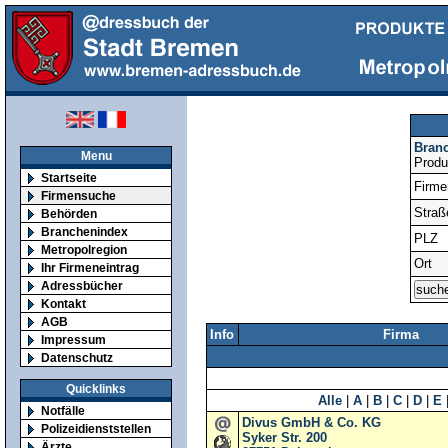
Bran
Menu
Produ
Startseite
Firm
Firmensuche
Straß
Behörden
Branchenindex
PLZ
Metropolregion
Ort
Ihr Firmeneintrag
Adressbücher
Kontakt
AGB
Info
Firma
Impressum
Datenschutz
Quicklinks
Alle
|
A
|
B
|
C
|
D
|
E
Notfälle
Divus GmbH & Co. KG
Polizeidienststellen
Syker Str. 200
Ärzte