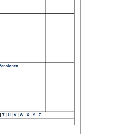
 Pensionen
|
T
|
U
|
V
|
W
|
X
|
Y
|
Z