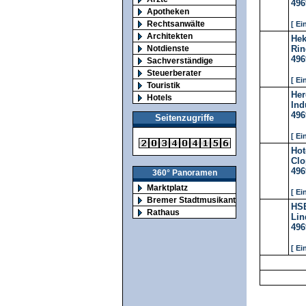
496
Apotheken
Rechtsanwälte
[ Ei
Architekten
He
Notdienste
Rin
496
Sachverständige
Steuerberater
[ Ei
Touristik
He
Hotels
Ind
496
Seitenzugriffe
[ Ei
Hot
Clo
496
360° Panoramen
Marktplatz
[ Ei
Bremer Stadtmusikanten
HSE
Rathaus
Lin
496
[ Ei