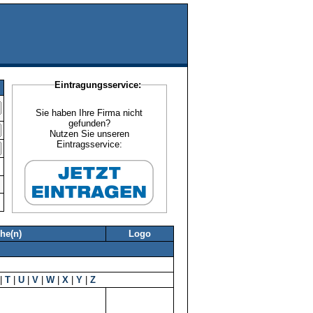
Eintragungsservice:
Sie haben Ihre Firma nicht
gefunden?
Nutzen Sie unseren
Eintragsservice:
he(n)
Logo
|
T
|
U
|
V
|
W
|
X
|
Y
|
Z