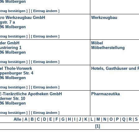
96
Molbergen
|
ntrag bestätigen ]
[ Eintrag ändern ]
kro Werkzeugbau GmbH
Werkzeugbau
gstr. 7 a
96
Molbergen
|
ntrag bestätigen ]
[ Eintrag ändern ]
rder GmbH
Möbel
ustriering 1
Möbelherstellung
96
Molbergen
|
ntrag bestätigen ]
[ Eintrag ändern ]
el Thole-Vorwerk
Hotels, Gasthäuser und
ppenburger Str. 4
96
Molbergen
|
ntrag bestätigen ]
[ Eintrag ändern ]
-Tierärztliche Apotheken GmbH
Pharmazeutika
derner Str. 10
96
Molbergen
|
ntrag bestätigen ]
[ Eintrag ändern ]
Alle
|
A
|
B
|
C
|
D
|
E
|
F
|
G
|
H
|
I
|
J
|
K
|
L
|
M
|
N
|
O
|
P
|
Q
|
R
|
S
[1]