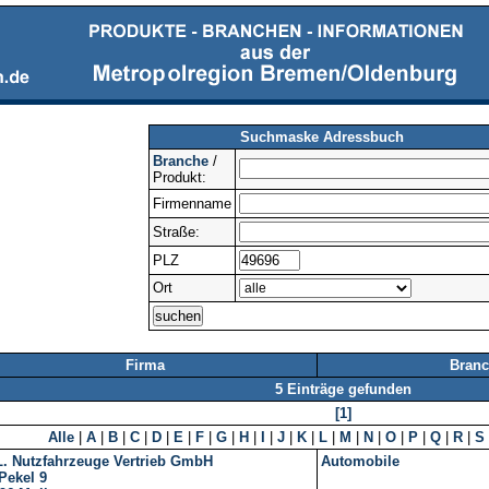
Suchmaske Adressbuch
Branche
/
Produkt:
Firmenname
Straße:
PLZ
Ort
Firma
Branc
5 Einträge gefunden
[1]
Alle
|
A
|
B
|
C
|
D
|
E
|
F
|
G
|
H
|
I
|
J
|
K
|
L
|
M
|
N
|
O
|
P
|
Q
|
R
|
S
L. Nutzfahrzeuge Vertrieb GmbH
Automobile
Pekel 9