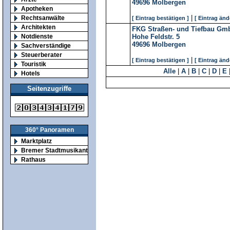
49696
Molbergen
Apotheken
|
Rechtsanwälte
[ Eintrag bestätigen ]
[ Eintrag änd
Architekten
FKG Straßen- und Tiefbau Gm
Notdienste
Hohe Feldstr. 5
49696
Molbergen
Sachverständige
Steuerberater
|
[ Eintrag bestätigen ]
[ Eintrag änd
Touristik
Alle
|
A
|
B
|
C
|
D
|
E
Hotels
Seitenzugriffe
360° Panoramen
Marktplatz
Bremer Stadtmusikanten
Rathaus