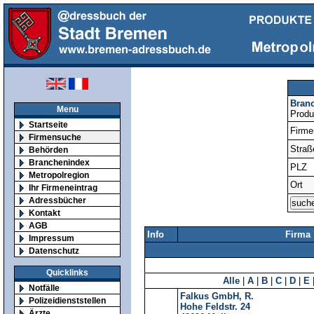
Bran
Menu
Produ
Startseite
Firm
Firmensuche
Straß
Behörden
Branchenindex
PLZ
Metropolregion
Ort
Ihr Firmeneintrag
Adressbücher
Kontakt
AGB
Info
Firma
Impressum
Datenschutz
Quicklinks
Alle
|
A
|
B
|
C
|
D
|
E
Notfälle
Falkus GmbH, R.
Polizeidienststellen
Hohe Feldstr. 24
Ärzte