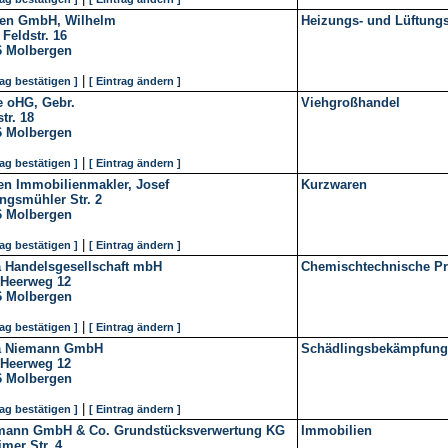
en GmbH, Wilhelm
Heizungs- und Lüftung
Feldstr. 16
6
Molbergen
|
rag bestätigen ]
[ Eintrag ändern ]
e oHG, Gebr.
Viehgroßhandel
tr. 18
6
Molbergen
|
rag bestätigen ]
[ Eintrag ändern ]
en Immobilienmakler, Josef
Kurzwaren
ngsmühler Str. 2
6
Molbergen
|
rag bestätigen ]
[ Eintrag ändern ]
a Handelsgesellschaft mbH
Chemischtechnische Pr
 Heerweg 12
6
Molbergen
|
rag bestätigen ]
[ Eintrag ändern ]
a Niemann GmbH
Schädlingsbekämpfung
 Heerweg 12
6
Molbergen
|
rag bestätigen ]
[ Eintrag ändern ]
mann GmbH & Co. Grundstücksverwertung KG
Immobilien
mer Str. 4