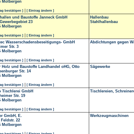
6
Molbergen
|
rag bestätigen ]
[ Eintrag ändern ]
lhallen und Baustoffe Janneck GmbH
Hallenbau
Gewerbegebiet 23
Stahlhallenbau
6
Molbergen
|
rag bestätigen ]
[ Eintrag ändern ]
tec Wasserschadensbeseitigungs- GmbH
Abdichtungen gegen Wa
mer Str. 3
6
Molbergen
|
rag bestätigen ]
[ Eintrag ändern ]
r Holz und Baustoffe Landhandel oHG, Otto
Sägewerke
enburger Str. 14
6
Molbergen
|
rag bestätigen ]
[ Eintrag ändern ]
o Tischlerei GmbH
Tischlereien, Schreiner
eimer Str. 19
6
Molbergen
|
rag bestätigen ]
[ Eintrag ändern ]
er GmbH, E.
Werkzeugmaschinen
Feldstr. 22
6
Molbergen
|
rag bestätigen ]
[ Eintrag ändern ]