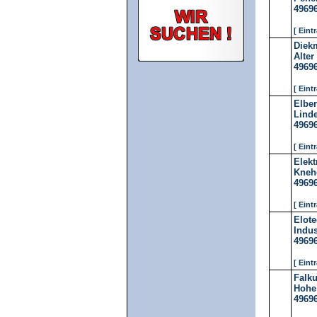
4969
[ Eint
Diek
Alter
4969
[ Eint
Elbe
Linde
4969
[ Eint
Elek
Kneh
4969
[ Eint
Elot
Indus
4969
[ Eint
Falk
Hohe 
4969