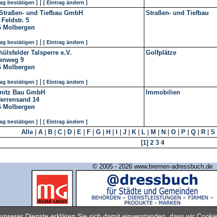
|
rag bestätigen ]
[ Eintrag ändern ]
Straßen- und Tiefbau GmbH
Straßen- und Tiefbau
Feldstr. 5
6
Molbergen
|
rag bestätigen ]
[ Eintrag ändern ]
ülsfelder Talsperre e.V.
Golfplätze
enweg 9
6
Molbergen
|
rag bestätigen ]
[ Eintrag ändern ]
nitz Bau GmbH
Immobilien
errensand 14
6
Molbergen
|
rag bestätigen ]
[ Eintrag ändern ]
Alle
|
A
|
B
|
C
|
D
|
E
|
F
|
G
|
H
|
I
|
J
|
K
|
L
|
M
|
N
|
O
|
P
|
Q
|
R
|
S
[1]
2
3
4
© 2005 - 2026 www.bremen-adressbuch.de
Industrie- und Handelsverlag GmbH & Co. KG
nserer Dienste erklären Sie sich damit einverstanden, dass wir Cook