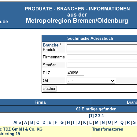
Suchmaske Adressbuch
Branche
/
Produkt:
Firmenname
Straße:
PLZ
Ort
Firma
Bran
62 Einträge gefunden
[1]
2
3
4
Alle
|
A
|
B
|
C
|
D
|
E
|
F
|
G
|
H
|
I
|
J
|
K
|
L
|
M
|
N
|
O
|
P
|
Q
|
R
|
S
ec TDZ GmbH & Co. KG
Transformatoren
triering 15