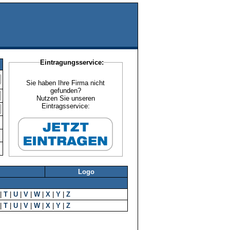
Eintragungsservice:
Sie haben Ihre Firma nicht
gefunden?
Nutzen Sie unseren
Eintragsservice:
Logo
|
T
|
U
|
V
|
W
|
X
|
Y
|
Z
|
T
|
U
|
V
|
W
|
X
|
Y
|
Z