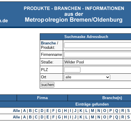
Suchmaske Adressbuch
Branche
/
Produkt:
Firmenname
Straße:
PLZ
Ort
Firma
Branche(n)
Einträge gefunden
Alle
|
A
|
B
|
C
|
D
|
E
|
F
|
G
|
H
|
I
|
J
|
K
|
L
|
M
|
N
|
O
|
P
|
Q
|
R
|
S
Alle
|
A
|
B
|
C
|
D
|
E
|
F
|
G
|
H
|
I
|
J
|
K
|
L
|
M
|
N
|
O
|
P
|
Q
|
R
|
S