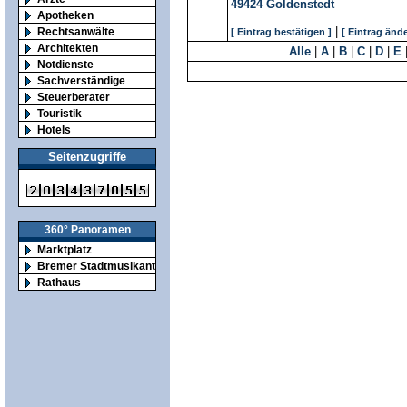
49424
Goldenstedt
Apotheken
|
Rechtsanwälte
[ Eintrag bestätigen ]
[ Eintrag ände
Architekten
Alle
|
A
|
B
|
C
|
D
|
E
Notdienste
Sachverständige
Steuerberater
Touristik
Hotels
Seitenzugriffe
360° Panoramen
Marktplatz
Bremer Stadtmusikanten
Rathaus