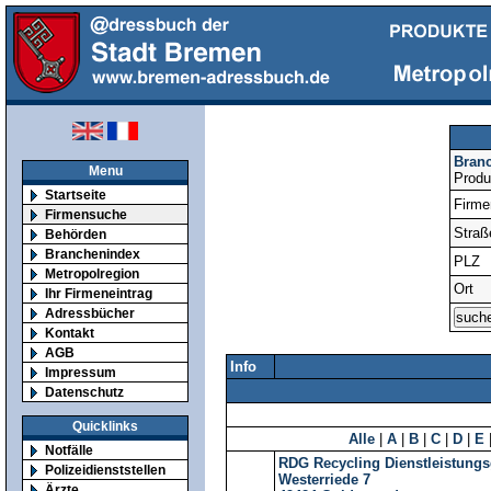
Bran
Menu
Produ
Startseite
Firm
Firmensuche
Straß
Behörden
Branchenindex
PLZ
Metropolregion
Ort
Ihr Firmeneintrag
Adressbücher
Kontakt
AGB
Info
Impressum
Datenschutz
Quicklinks
Alle
|
A
|
B
|
C
|
D
|
E
Notfälle
RDG Recycling Dienstleistung
Polizeidienststellen
Westerriede 7
Ärzte