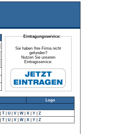
Eintragungsservice:
Sie haben Ihre Firma nicht
gefunden?
Nutzen Sie unseren
Eintragsservice:
Logo
|
T
|
U
|
V
|
W
|
X
|
Y
|
Z
|
T
|
U
|
V
|
W
|
X
|
Y
|
Z