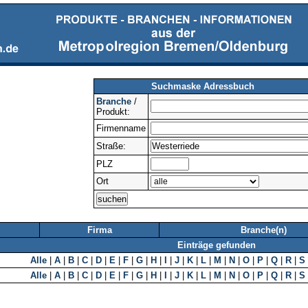
Suchmaske Adressbuch
Branche
/
Produkt:
Firmenname
Straße:
PLZ
Ort
Firma
Branche(n)
Einträge gefunden
Alle
|
A
|
B
|
C
|
D
|
E
|
F
|
G
|
H
|
I
|
J
|
K
|
L
|
M
|
N
|
O
|
P
|
Q
|
R
|
S
Alle
|
A
|
B
|
C
|
D
|
E
|
F
|
G
|
H
|
I
|
J
|
K
|
L
|
M
|
N
|
O
|
P
|
Q
|
R
|
S