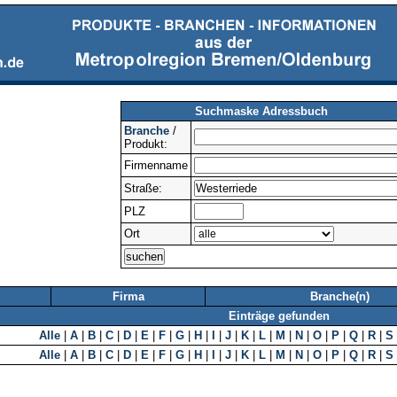
Suchmaske Adressbuch
Branche
/
Produkt:
Firmenname
Straße:
PLZ
Ort
Firma
Branche(n)
Einträge gefunden
Alle
|
A
|
B
|
C
|
D
|
E
|
F
|
G
|
H
|
I
|
J
|
K
|
L
|
M
|
N
|
O
|
P
|
Q
|
R
|
S
Alle
|
A
|
B
|
C
|
D
|
E
|
F
|
G
|
H
|
I
|
J
|
K
|
L
|
M
|
N
|
O
|
P
|
Q
|
R
|
S