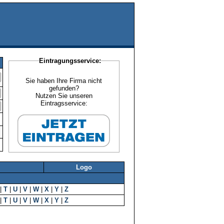
Eintragungsservice:
Sie haben Ihre Firma nicht
gefunden?
Nutzen Sie unseren
Eintragsservice:
Logo
|
T
|
U
|
V
|
W
|
X
|
Y
|
Z
|
T
|
U
|
V
|
W
|
X
|
Y
|
Z