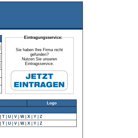
Eintragungsservice:
Sie haben Ihre Firma nicht
gefunden?
Nutzen Sie unseren
Eintragsservice:
Logo
|
T
|
U
|
V
|
W
|
X
|
Y
|
Z
|
T
|
U
|
V
|
W
|
X
|
Y
|
Z