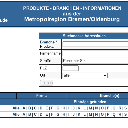
Suchmaske Adressbuch
Branche
/
Produkt:
Firmenname
Straße:
PLZ
Ort
Firma
Branche(n)
Einträge gefunden
Alle
|
A
|
B
|
C
|
D
|
E
|
F
|
G
|
H
|
I
|
J
|
K
|
L
|
M
|
N
|
O
|
P
|
Q
|
R
|
S
Alle
|
A
|
B
|
C
|
D
|
E
|
F
|
G
|
H
|
I
|
J
|
K
|
L
|
M
|
N
|
O
|
P
|
Q
|
R
|
S