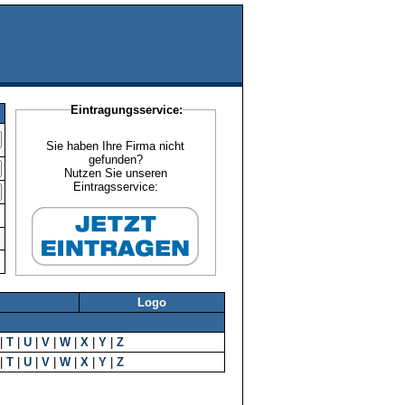
Eintragungsservice:
Sie haben Ihre Firma nicht
gefunden?
Nutzen Sie unseren
Eintragsservice:
Logo
|
T
|
U
|
V
|
W
|
X
|
Y
|
Z
|
T
|
U
|
V
|
W
|
X
|
Y
|
Z