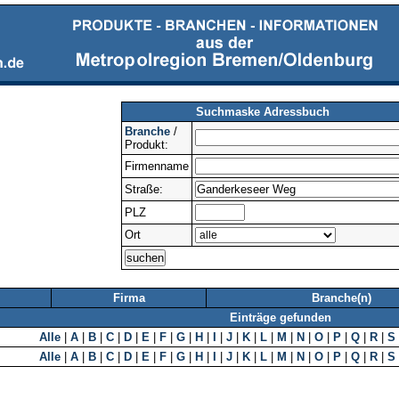
Suchmaske Adressbuch
Branche
/
Produkt:
Firmenname
Straße:
PLZ
Ort
Firma
Branche(n)
Einträge gefunden
Alle
|
A
|
B
|
C
|
D
|
E
|
F
|
G
|
H
|
I
|
J
|
K
|
L
|
M
|
N
|
O
|
P
|
Q
|
R
|
S
Alle
|
A
|
B
|
C
|
D
|
E
|
F
|
G
|
H
|
I
|
J
|
K
|
L
|
M
|
N
|
O
|
P
|
Q
|
R
|
S