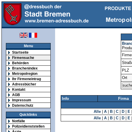
Bran
Menu
Produ
Startseite
Firm
Firmensuche
Straß
Behörden
Branchenindex
PLZ
Metropolregion
Ort
Ihr Firmeneintrag
Adressbücher
Kontakt
AGB
Info
Firma
Impressum
Datenschutz
Alle
|
A
|
B
|
C
|
D
|
E
Quicklinks
Alle
|
A
|
B
|
C
|
D
|
E
Notfälle
Polizeidienststellen
Ärzte