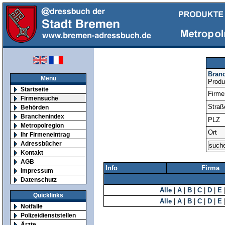
Bran
Menu
Produ
Startseite
Firm
Firmensuche
Straß
Behörden
Branchenindex
PLZ
Metropolregion
Ort
Ihr Firmeneintrag
Adressbücher
Kontakt
AGB
Info
Firma
Impressum
Datenschutz
Alle
|
A
|
B
|
C
|
D
|
E
Quicklinks
Alle
|
A
|
B
|
C
|
D
|
E
Notfälle
Polizeidienststellen
Ärzte