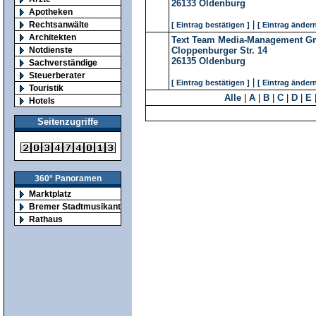
26133
Oldenburg
Apotheken
|
Rechtsanwälte
[ Eintrag bestätigen ]
[ Eintrag ändern
Architekten
Text Team Media-Management 
Notdienste
Cloppenburger Str. 14
26135
Oldenburg
Sachverständige
Steuerberater
|
[ Eintrag bestätigen ]
[ Eintrag ändern
Touristik
Alle
|
A
|
B
|
C
|
D
|
E
Hotels
Seitenzugriffe
360° Panoramen
Marktplatz
Bremer Stadtmusikanten
Rathaus