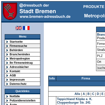
Bran
Menu
Produ
Startseite
Firm
Firmensuche
Straß
Behörden
Branchenindex
PLZ
Metropolregion
Ort
Ihr Firmeneintrag
Adressbücher
Kontakt
AGB
Info
Firma
Impressum
Datenschutz
Quicklinks
Alle
|
A
|
B
|
C
|
D
|
E
Notfälle
Teppichland Köpke e. K.
Polizeidienststellen
Cloppenburger Str. 241
Ärzte