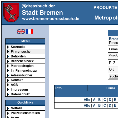
Bran
Menu
Produ
Startseite
Firm
Firmensuche
Straß
Behörden
Branchenindex
PLZ
Metropolregion
Ort
Ihr Firmeneintrag
Adressbücher
Kontakt
AGB
Info
Firma
Impressum
Datenschutz
Alle
|
A
|
B
|
C
|
D
|
E
Quicklinks
Alle
|
A
|
B
|
C
|
D
|
E
Notfälle
Polizeidienststellen
Ärzte