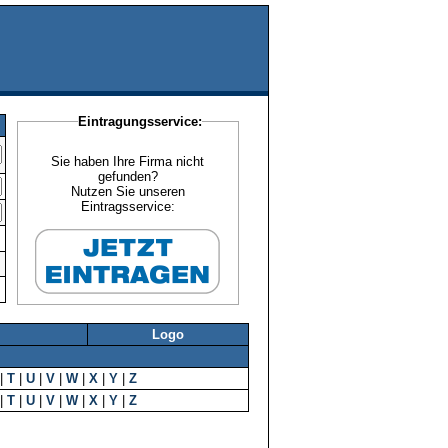
Eintragungsservice:
Sie haben Ihre Firma nicht
gefunden?
Nutzen Sie unseren
Eintragsservice:
Logo
|
T
|
U
|
V
|
W
|
X
|
Y
|
Z
|
T
|
U
|
V
|
W
|
X
|
Y
|
Z