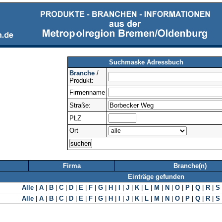
Suchmaske Adressbuch
Branche
/
Produkt:
Firmenname
Straße:
PLZ
Ort
Firma
Branche(n)
Einträge gefunden
Alle
|
A
|
B
|
C
|
D
|
E
|
F
|
G
|
H
|
I
|
J
|
K
|
L
|
M
|
N
|
O
|
P
|
Q
|
R
|
S
Alle
|
A
|
B
|
C
|
D
|
E
|
F
|
G
|
H
|
I
|
J
|
K
|
L
|
M
|
N
|
O
|
P
|
Q
|
R
|
S