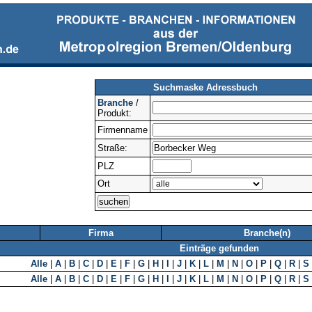
Suchmaske Adressbuch
Branche
/
Produkt:
Firmenname
Straße:
PLZ
Ort
Firma
Branche(n)
Einträge gefunden
Alle
|
A
|
B
|
C
|
D
|
E
|
F
|
G
|
H
|
I
|
J
|
K
|
L
|
M
|
N
|
O
|
P
|
Q
|
R
|
S
Alle
|
A
|
B
|
C
|
D
|
E
|
F
|
G
|
H
|
I
|
J
|
K
|
L
|
M
|
N
|
O
|
P
|
Q
|
R
|
S