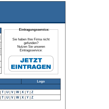
Eintragungsservice:
Sie haben Ihre Firma nicht
gefunden?
Nutzen Sie unseren
Eintragsservice:
Logo
|
T
|
U
|
V
|
W
|
X
|
Y
|
Z
|
T
|
U
|
V
|
W
|
X
|
Y
|
Z