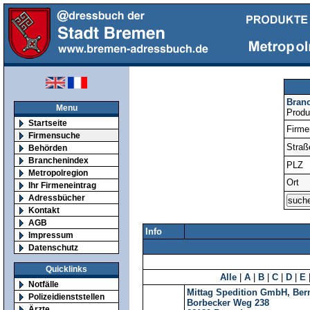
Bran
Menu
Produ
Startseite
Firm
Firmensuche
Straß
Behörden
Branchenindex
PLZ
Metropolregion
Ort
Ihr Firmeneintrag
Adressbücher
Kontakt
AGB
Info
Impressum
Datenschutz
Quicklinks
Alle
|
A
|
B
|
C
|
D
|
E
Notfälle
Mittag Spedition GmbH, Ber
Polizeidienststellen
Borbecker Weg 238
Ärzte