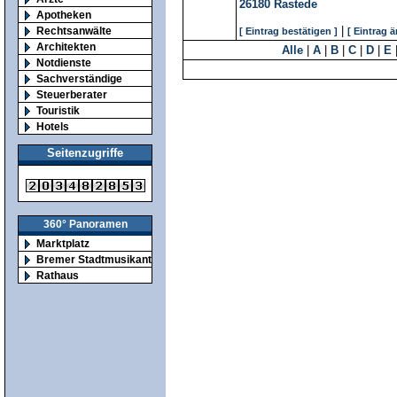
26180
Rastede
Apotheken
|
Rechtsanwälte
[ Eintrag bestätigen ]
[ Eintrag 
Architekten
Alle
|
A
|
B
|
C
|
D
|
E
Notdienste
Sachverständige
Steuerberater
Touristik
Hotels
Seitenzugriffe
360° Panoramen
Marktplatz
Bremer Stadtmusikanten
Rathaus