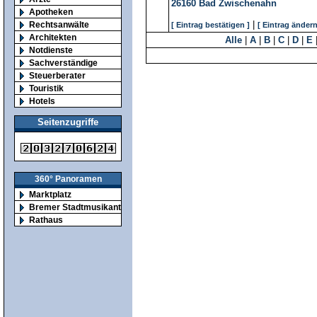
26160
Bad Zwischenahn
Apotheken
|
Rechtsanwälte
[ Eintrag bestätigen ]
[ Eintrag ändern
Architekten
Alle
|
A
|
B
|
C
|
D
|
E
Notdienste
Sachverständige
Steuerberater
Touristik
Hotels
Seitenzugriffe
360° Panoramen
Marktplatz
Bremer Stadtmusikanten
Rathaus