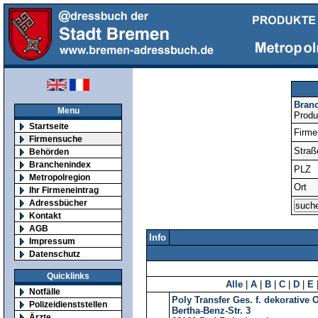
Bran
Menu
Produ
Startseite
Firm
Firmensuche
Straß
Behörden
Branchenindex
PLZ
Metropolregion
Ort
Ihr Firmeneintrag
Adressbücher
Kontakt
AGB
Info
Impressum
Datenschutz
Quicklinks
Alle
|
A
|
B
|
C
|
D
|
E
Notfälle
Poly Transfer Ges. f. dekorative
Polizeidienststellen
Bertha-Benz-Str. 3
Ärzte