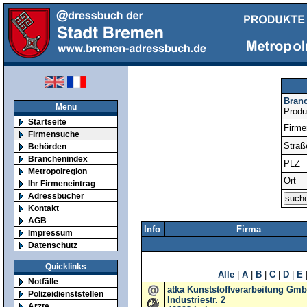
Bran
Menu
Produ
Startseite
Firm
Firmensuche
Straß
Behörden
Branchenindex
PLZ
Metropolregion
Ort
Ihr Firmeneintrag
Adressbücher
Kontakt
AGB
Info
Firma
Impressum
Datenschutz
Quicklinks
Alle
|
A
|
B
|
C
|
D
|
E
Notfälle
atka Kunststoffverarbeitung Gm
Polizeidienststellen
Industriestr. 2
Ärzte