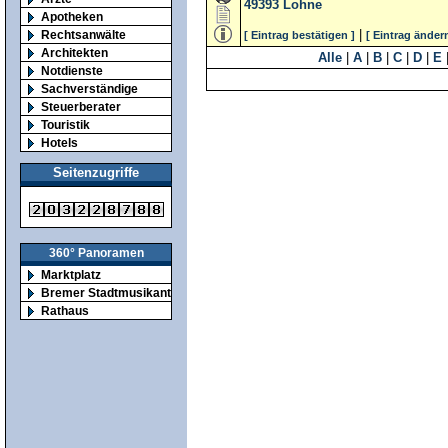
49393
Lohne
Apotheken
|
Rechtsanwälte
[ Eintrag bestätigen ]
[ Eintrag ändern
Architekten
Alle
|
A
|
B
|
C
|
D
|
E
Notdienste
Sachverständige
Steuerberater
Touristik
Hotels
Seitenzugriffe
360° Panoramen
Marktplatz
Bremer Stadtmusikanten
Rathaus