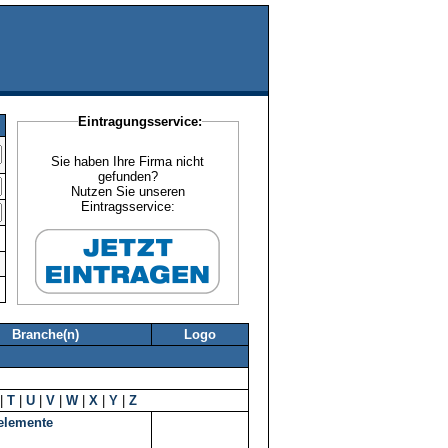
Eintragungsservice:
Sie haben Ihre Firma nicht
gefunden?
Nutzen Sie unseren
Eintragsservice:
Branche(n)
Logo
|
T
|
U
|
V
|
W
|
X
|
Y
|
Z
elemente