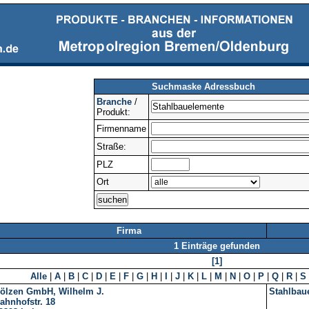
Suchmaske Adressbuch
Branche
/
Produkt:
Firmenname
Straße:
PLZ
Ort
Firma
1 Einträge gefunden
[1]
Alle
|
A
|
B
|
C
|
D
|
E
|
F
|
G
|
H
|
I
|
J
|
K
|
L
|
M
|
N
|
O
|
P
|
Q
|
R
|
S
ölzen GmbH, Wilhelm J.
Stahlbau
ahnhofstr. 18