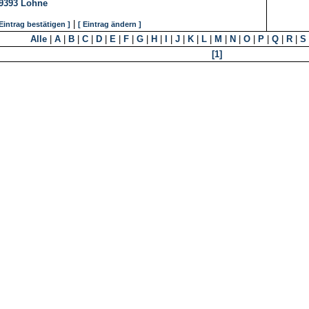
9393
Lohne
|
 Eintrag bestätigen ]
[ Eintrag ändern ]
Alle
|
A
|
B
|
C
|
D
|
E
|
F
|
G
|
H
|
I
|
J
|
K
|
L
|
M
|
N
|
O
|
P
|
Q
|
R
|
S
[1]