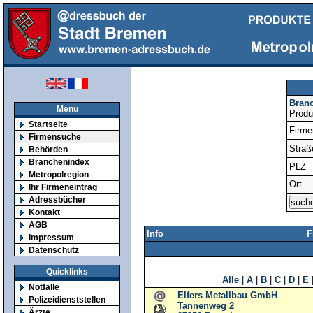
Bran
Menu
Produ
Startseite
Firm
Firmensuche
Straß
Behörden
Branchenindex
PLZ
Metropolregion
Ort
Ihr Firmeneintrag
Adressbücher
Kontakt
AGB
Info
F
Impressum
Datenschutz
Quicklinks
Alle
|
A
|
B
|
C
|
D
|
E
Notfälle
Elfers Metallbau GmbH
Polizeidienststellen
Tannenweg 2
Ärzte