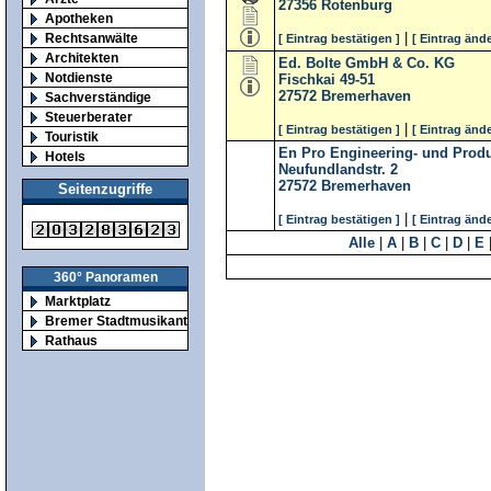
27356
Rotenburg
Apotheken
|
Rechtsanwälte
[ Eintrag bestätigen ]
[ Eintrag ände
Architekten
Ed. Bolte GmbH & Co. KG
Notdienste
Fischkai 49-51
27572
Bremerhaven
Sachverständige
Steuerberater
|
[ Eintrag bestätigen ]
[ Eintrag ände
Touristik
En Pro Engineering- und Pro
Hotels
Neufundlandstr. 2
27572
Bremerhaven
Seitenzugriffe
|
[ Eintrag bestätigen ]
[ Eintrag ände
Alle
|
A
|
B
|
C
|
D
|
E
360° Panoramen
Marktplatz
Bremer Stadtmusikanten
Rathaus