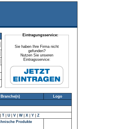
Eintragungsservice:
Sie haben Ihre Firma nicht
gefunden?
Nutzen Sie unseren
Eintragsservice:
Branche(n)
Logo
|
T
|
U
|
V
|
W
|
X
|
Y
|
Z
hnische Produkte