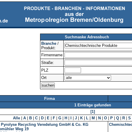
Suchmaske Adressbuch
Branche
/
Produkt:
Firmenname
Straße:
PLZ
Ort
Firma
1 Einträge gefunden
[1]
Alle
|
A
|
B
|
C
|
D
|
E
|
F
|
G
|
H
|
I
|
J
|
K
|
L
|
M
|
N
|
O
|
P
|
Q
|
R
|
S
Pyrolyse Recycling Veredelung GmbH & Co. KG
Chemischtec
emühler Weg 19