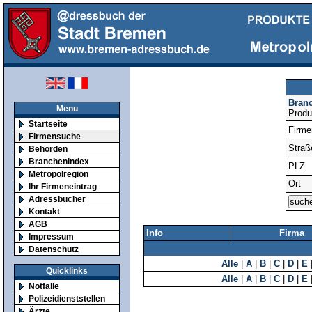
Bran
Menu
Produ
Startseite
Firm
Firmensuche
Straß
Behörden
Branchenindex
PLZ
Metropolregion
Ort
Ihr Firmeneintrag
Adressbücher
Kontakt
AGB
Info
Firma
Impressum
Datenschutz
Alle
|
A
|
B
|
C
|
D
|
E
Quicklinks
Alle
|
A
|
B
|
C
|
D
|
E
Notfälle
Polizeidienststellen
Ärzte