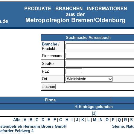
Suchmaske Adressbuch
Branche
/
Produkt:
Firmenname
Straße:
PLZ
Ort
Firma
6 Einträge gefunden
[1]
Alle
|
A
|
B
|
C
|
D
|
E
|
F
|
G
|
H
|
I
|
J
|
K
|
L
|
M
|
N
|
O
|
P
|
Q
|
R
|
S
rsteinbetrieb Hermann Broers GmbH
Steine, Nat
eforder Feldweg 4