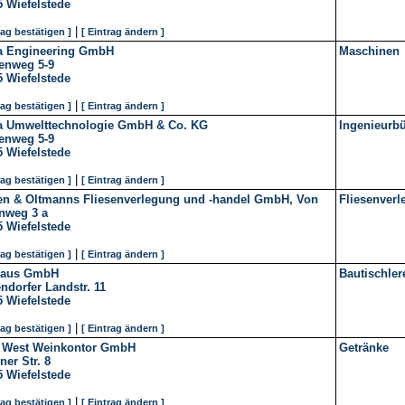
5
Wiefelstede
|
rag bestätigen ]
[ Eintrag ändern ]
 Engineering GmbH
Maschinen
enweg 5-9
5
Wiefelstede
|
rag bestätigen ]
[ Eintrag ändern ]
 Umwelttechnologie GmbH & Co. KG
Ingenieurb
enweg 5-9
5
Wiefelstede
|
rag bestätigen ]
[ Eintrag ändern ]
en & Oltmanns Fliesenverlegung und -handel GmbH, Von
Fliesenverl
nweg 3 a
5
Wiefelstede
|
rag bestätigen ]
[ Eintrag ändern ]
haus GmbH
Bautischler
ndorfer Landstr. 11
5
Wiefelstede
|
rag bestätigen ]
[ Eintrag ändern ]
 West Weinkontor GmbH
Getränke
ner Str. 8
5
Wiefelstede
|
rag bestätigen ]
[ Eintrag ändern ]