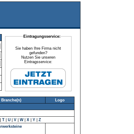
Eintragungsservice:
Sie haben Ihre Firma nicht
gefunden?
Nutzen Sie unseren
Eintragsservice:
Branche(n)
Logo
|
T
|
U
|
V
|
W
|
X
|
Y
|
Z
urwerksteine