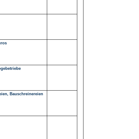
üros
egebetriebe
eien, Bauschreinereien