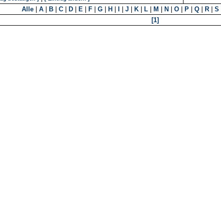
Alle
|
A
|
B
|
C
|
D
|
E
|
F
|
G
|
H
|
I
|
J
|
K
|
L
|
M
|
N
|
O
|
P
|
Q
|
R
|
S
[1]