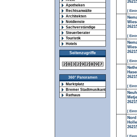
2621
Apotheken
Rechtsanwälte
[ Eint
Architekten
Nema
Notdienste
Wies
2621
Sachverständige
Steuerberater
[ Eint
Touristik
Nema
Hotels
Wies
2621
Seitenzugriffe
[ Eint
Neth
Hase
2621
360° Panoramen
Marktplatz
[ Eint
Bremer Stadtmusikanten
Neu
Rathaus
Metje
2621
[ Eint
Nord
Holle
2621
[ Eint