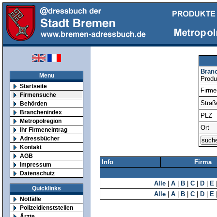
Bran
Menu
Produ
Startseite
Firm
Firmensuche
Straß
Behörden
Branchenindex
PLZ
Metropolregion
Ort
Ihr Firmeneintrag
Adressbücher
Kontakt
AGB
Info
Firma
Impressum
Datenschutz
Alle
|
A
|
B
|
C
|
D
|
E
Quicklinks
Alle
|
A
|
B
|
C
|
D
|
E
Notfälle
Polizeidienststellen
Ärzte