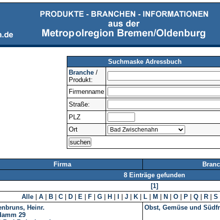
Suchmaske Adressbuch
Branche
/
Produkt:
Firmenname
Straße:
PLZ
Ort
Firma
Branc
8 Einträge gefunden
[1]
Alle
|
A
|
B
|
C
|
D
|
E
|
F
|
G
|
H
|
I
|
J
|
K
|
L
|
M
|
N
|
O
|
P
|
Q
|
R
|
S
enbruns, Heinr.
Obst, Gemüse und Südfr
damm 29