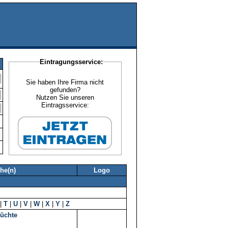
Eintragungsservice:
Sie haben Ihre Firma nicht
gefunden?
Nutzen Sie unseren
Eintragsservice:
he(n)
Logo
|
T
|
U
|
V
|
W
|
X
|
Y
|
Z
üchte