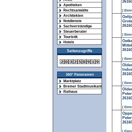
2616
Apotheken
Rechtsanwälte
[ Eint
Architekten
Oeltj
Notdienste
Grot
2616
Sachverständige
Steuerberater
[ Eint
Touristik
Oetk
Hotels
Mitte
2616
Seitenzugriffe
[ Eint
Olde
Indus
2616
360° Panoramen
Marktplatz
[ Eint
Bremer Stadtmusikanten
Olde
Rathaus
Peter
2616
[ Eint
Oppe
Peter
2616
[ Eint