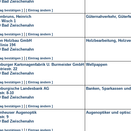
0
Bad Zwischenahn
|
rag bestätigen ]
[ Eintrag ändern ]
enbruns, Heinrich
Güternahverkehr, Güterf
e Wisch 1
0
Bad Zwischenahn
|
rag bestätigen ]
[ Eintrag ändern ]
en Holzbau GmbH
Holzbearbeitung, Holzve
llinie 194
0
Bad Zwischenahn
|
rag bestätigen ]
[ Eintrag ändern ]
nburger Kartonagenfabrik U. Burmeister GmbH
Wellpappen
triestr. 22
0
Bad Zwischenahn
|
rag bestätigen ]
[ Eintrag ändern ]
nburgische Landesbank AG
Banken, Sparkassen und 
str. 8-10
0
Bad Zwischenahn
|
rag bestätigen ]
[ Eintrag ändern ]
nheuser Augenoptik
Augenoptiker und optisc
str. 9
0
Bad Zwischenahn
|
rag bestätigen ]
[ Eintrag ändern ]