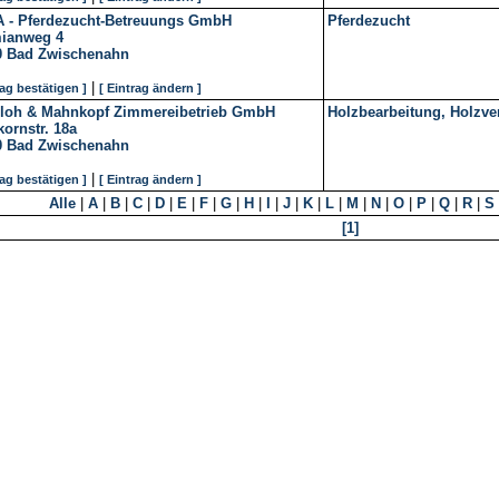
 - Pferdezucht-Betreuungs GmbH
Pferdezucht
ianweg 4
0
Bad Zwischenahn
|
rag bestätigen ]
[ Eintrag ändern ]
rloh & Mahnkopf Zimmereibetrieb GmbH
Holzbearbeitung, Holzve
ornstr. 18a
0
Bad Zwischenahn
|
rag bestätigen ]
[ Eintrag ändern ]
Alle
|
A
|
B
|
C
|
D
|
E
|
F
|
G
|
H
|
I
|
J
|
K
|
L
|
M
|
N
|
O
|
P
|
Q
|
R
|
S
[1]