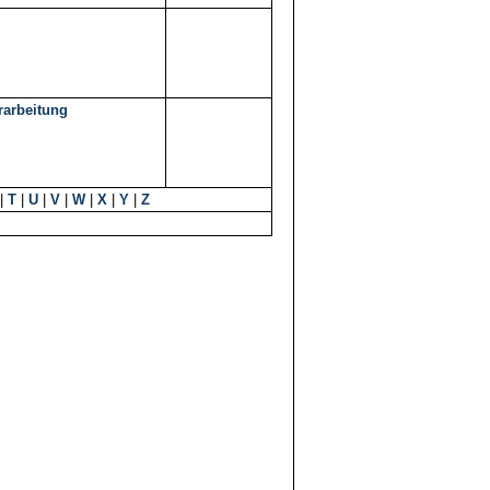
rarbeitung
|
T
|
U
|
V
|
W
|
X
|
Y
|
Z