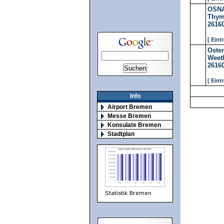
OSNA
Thym
2616
[ Eint
Oste
Weetk
2616
[ Eint
Info
Airport Bremen
Messe Bremen
Konsulate Bremen
Stadtplan