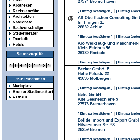
27574
Bremerhaven
Apotheken
|
Rechtsanwälte
[ Eintrag bestätigen ]
[ Eintrag änder
Architekten
AB Oberflächen-Consulting Gm
Notdienste
Im Finigen 11
28832
Achim
Sachverständige
Steuerberater
|
[ Eintrag bestätigen ]
[ Eintrag änder
Touristik
Aro Werkzeug- und Maschinen
Hotels
Klein Feldhus 56
26180
Rastede
Seitenzugriffe
|
[ Eintrag bestätigen ]
[ Eintrag änder
Becker GmbH, E.
Hohe Feldstr. 22
49696
Molbergen
360° Panoramen
Marktplatz
|
[ Eintrag bestätigen ]
[ Eintrag änder
Bremer Stadtmusikanten
Belic GmbH
Rathaus
Alte Geesteschleife 5
27576
Bremerhaven
|
[ Eintrag bestätigen ]
[ Eintrag änder
Bolide Import und Export Gmb
Hilversumer Str. 58
28259
Bremen
|
[ Eintrag bestätigen ]
[ Eintrag änder