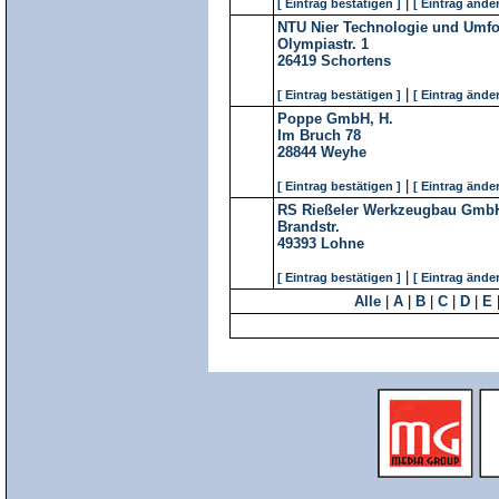
|
[ Eintrag bestätigen ]
[ Eintrag änder
NTU Nier Technologie und Umf
Olympiastr. 1
26419
Schortens
|
[ Eintrag bestätigen ]
[ Eintrag änder
Poppe GmbH, H.
Im Bruch 78
28844
Weyhe
|
[ Eintrag bestätigen ]
[ Eintrag änder
RS Rießeler Werkzeugbau Gmb
Brandstr.
49393
Lohne
|
[ Eintrag bestätigen ]
[ Eintrag änder
Alle
|
A
|
B
|
C
|
D
|
E