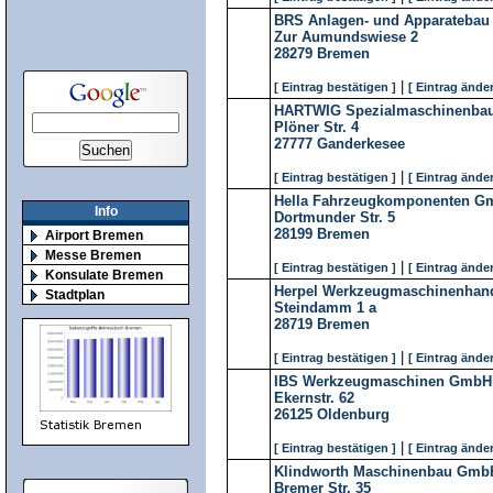
BRS Anlagen- und Apparateba
Zur Aumundswiese 2
28279
Bremen
|
[ Eintrag bestätigen ]
[ Eintrag änder
HARTWIG Spezialmaschinenb
Plöner Str. 4
27777
Ganderkesee
|
[ Eintrag bestätigen ]
[ Eintrag änder
Hella Fahrzeugkomponenten G
Info
Dortmunder Str. 5
28199
Bremen
Airport Bremen
Messe Bremen
|
[ Eintrag bestätigen ]
[ Eintrag änder
Konsulate Bremen
Herpel Werkzeugmaschinenhan
Stadtplan
Steindamm 1 a
28719
Bremen
|
[ Eintrag bestätigen ]
[ Eintrag änder
IBS Werkzeugmaschinen GmbH
Ekernstr. 62
26125
Oldenburg
|
[ Eintrag bestätigen ]
[ Eintrag änder
Klindworth Maschinenbau Gmb
Bremer Str. 35