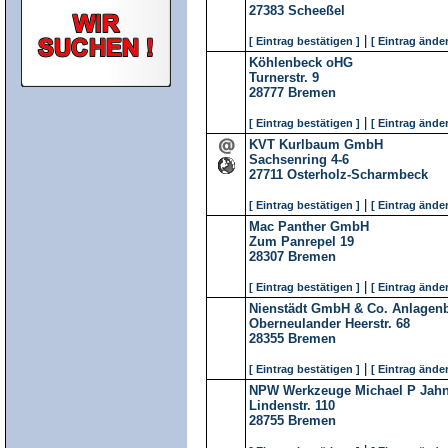
27383
Scheeßel
|
[ Eintrag bestätigen ]
[ Eintrag änder
Köhlenbeck oHG
Turnerstr. 9
28777
Bremen
|
[ Eintrag bestätigen ]
[ Eintrag änder
KVT Kurlbaum GmbH
Sachsenring 4-6
27711
Osterholz-Scharmbeck
|
[ Eintrag bestätigen ]
[ Eintrag änder
Mac Panther GmbH
Zum Panrepel 19
28307
Bremen
|
[ Eintrag bestätigen ]
[ Eintrag änder
Nienstädt GmbH & Co. Anlagenb
Oberneulander Heerstr. 68
28355
Bremen
|
[ Eintrag bestätigen ]
[ Eintrag änder
NPW Werkzeuge Michael P Jah
Lindenstr. 110
28755
Bremen