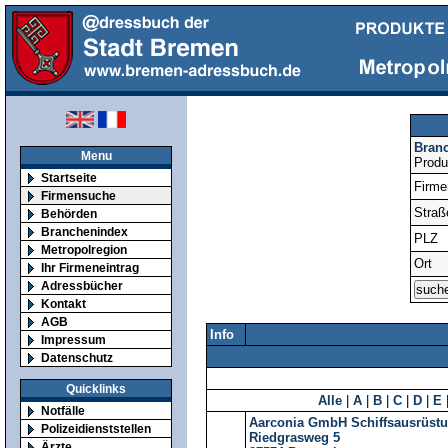
Bran
Menu
Produ
Startseite
Firm
Firmensuche
Straß
Behörden
Branchenindex
PLZ
Metropolregion
Ort
Ihr Firmeneintrag
Adressbücher
Kontakt
AGB
Info
Impressum
Datenschutz
Quicklinks
Alle
|
A
|
B
|
C
|
D
|
E
Notfälle
Aarconia GmbH Schiffsausrüstu
Polizeidienststellen
Riedgrasweg 5
Ärzte