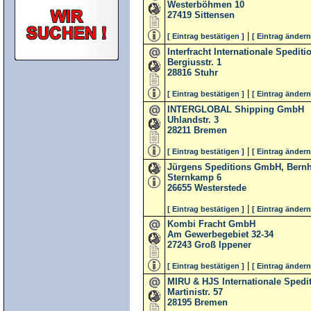
Westerböhmen 10
27419
Sittensen
|
[ Eintrag bestätigen ]
[ Eintrag ändern
Interfracht Internationale Sped
Bergiusstr. 1
28816
Stuhr
|
[ Eintrag bestätigen ]
[ Eintrag ändern
INTERGLOBAL Shipping GmbH
Uhlandstr. 3
28211
Bremen
|
[ Eintrag bestätigen ]
[ Eintrag ändern
Jürgens Speditions GmbH, Bern
Sternkamp 6
26655
Westerstede
|
[ Eintrag bestätigen ]
[ Eintrag ändern
Kombi Fracht GmbH
Am Gewerbegebiet 32-34
27243
Groß Ippener
|
[ Eintrag bestätigen ]
[ Eintrag ändern
MIRU & HJS Internationale Spedi
Martinistr. 57
28195
Bremen