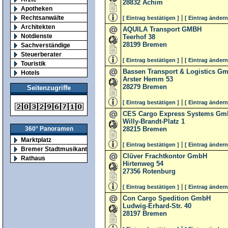
28832
Achim
Apotheken
|
Rechtsanwälte
[ Eintrag bestätigen ]
[ Eintrag ändern
Architekten
AQUILA Transport GMBH
Notdienste
Teerhof 38
28199
Bremen
Sachverständige
Steuerberater
|
[ Eintrag bestätigen ]
[ Eintrag ändern
Touristik
Bassen Transport & Logistics Gm
Hotels
Arster Hemm 53
28279
Bremen
Seitenzugriffe
|
[ Eintrag bestätigen ]
[ Eintrag ändern
CES Cargo Express Systems G
Willy-Brandt-Platz 1
28215
Bremen
360° Panoramen
Marktplatz
|
[ Eintrag bestätigen ]
[ Eintrag ändern
Bremer Stadtmusikanten
Clüver Frachtkontor GmbH
Rathaus
Hirtenweg 54
27356
Rotenburg
|
[ Eintrag bestätigen ]
[ Eintrag ändern
Con Cargo Spedition GmbH
Ludwig-Erhard-Str. 40
28197
Bremen