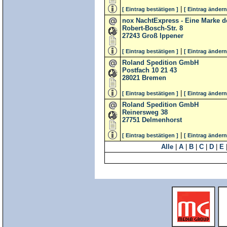
|
[ Eintrag bestätigen ]
[ Eintrag ändern
nox NachtExpress - Eine Marke 
Robert-Bosch-Str. 8
27243
Groß Ippener
|
[ Eintrag bestätigen ]
[ Eintrag ändern
Roland Spedition GmbH
Postfach 10 21 43
28021
Bremen
|
[ Eintrag bestätigen ]
[ Eintrag ändern
Roland Spedition GmbH
Reinersweg 38
27751
Delmenhorst
|
[ Eintrag bestätigen ]
[ Eintrag ändern
Alle
|
A
|
B
|
C
|
D
|
E