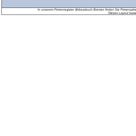
In unserem Firmenregister @dressbuch Bremen finden Sie Firmenadr
Dieses Layout basi