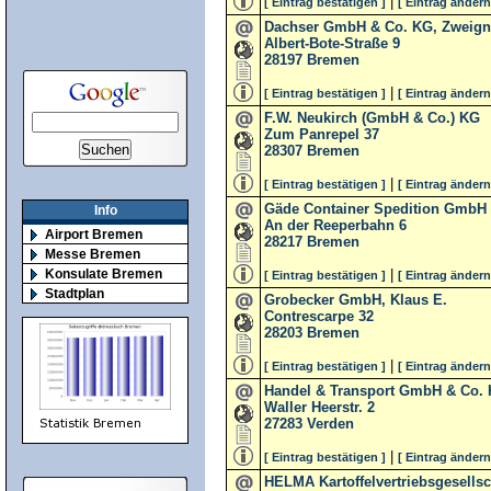
|
[ Eintrag bestätigen ]
[ Eintrag ändern
Dachser GmbH & Co. KG, Zweign
Albert-Bote-Straße 9
28197
Bremen
|
[ Eintrag bestätigen ]
[ Eintrag ändern
F.W. Neukirch (GmbH & Co.) KG
Zum Panrepel 37
28307
Bremen
|
[ Eintrag bestätigen ]
[ Eintrag ändern
Gäde Container Spedition GmbH
Info
An der Reeperbahn 6
Airport Bremen
28217
Bremen
Messe Bremen
|
Konsulate Bremen
[ Eintrag bestätigen ]
[ Eintrag ändern
Stadtplan
Grobecker GmbH, Klaus E.
Contrescarpe 32
28203
Bremen
|
[ Eintrag bestätigen ]
[ Eintrag ändern
Handel & Transport GmbH & Co. 
Waller Heerstr. 2
27283
Verden
|
[ Eintrag bestätigen ]
[ Eintrag ändern
HELMA Kartoffelvertriebsgesells