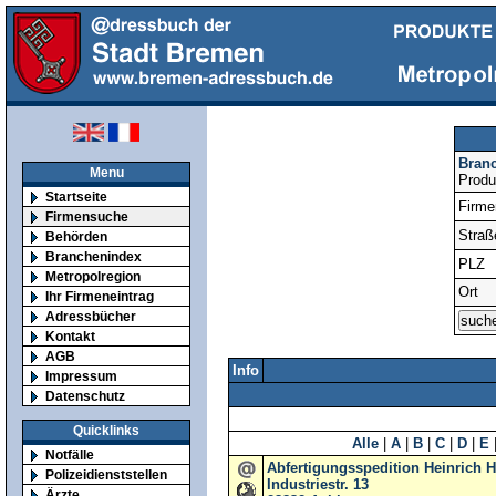
Bran
Menu
Produ
Startseite
Firm
Firmensuche
Straß
Behörden
Branchenindex
PLZ
Metropolregion
Ort
Ihr Firmeneintrag
Adressbücher
Kontakt
AGB
Info
Impressum
Datenschutz
Quicklinks
Alle
|
A
|
B
|
C
|
D
|
E
Notfälle
Abfertigungsspedition Heinrich
Polizeidienststellen
Industriestr. 13
Ärzte