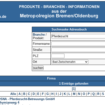
Suchmaske Adressbuch
Branche
/
Produkt:
Firmenname
Straße:
PLZ
Ort
Firma
1 Einträge gefunden
[1]
Alle
|
A
|
B
|
C
|
D
|
E
|
F
|
G
|
H
|
I
|
J
|
K
|
L
|
M
|
N
|
O
|
P
|
Q
|
R
|
S
SNA - Pferdezucht-Betreuungs GmbH
hymianweg 4