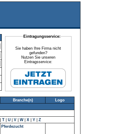
Eintragungsservice:
Sie haben Ihre Firma nicht
gefunden?
Nutzen Sie unseren
Eintragsservice:
Branche(n)
Logo
|
T
|
U
|
V
|
W
|
X
|
Y
|
Z
Pferdezucht