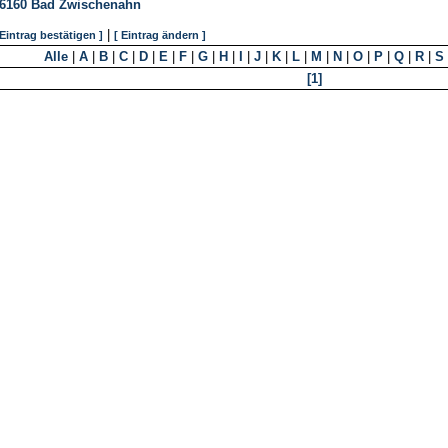
6160
Bad Zwischenahn
|
 Eintrag bestätigen ]
[ Eintrag ändern ]
Alle
|
A
|
B
|
C
|
D
|
E
|
F
|
G
|
H
|
I
|
J
|
K
|
L
|
M
|
N
|
O
|
P
|
Q
|
R
|
S
[1]