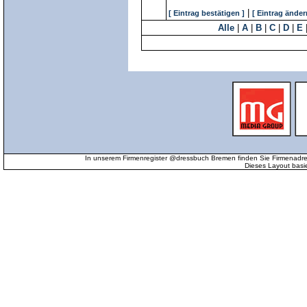
|
[ Eintrag bestätigen ]
[ Eintrag änder
Alle
|
A
|
B
|
C
|
D
|
E
In unserem Firmenregister @dressbuch Bremen finden Sie Firmenadr
Dieses Layout basi