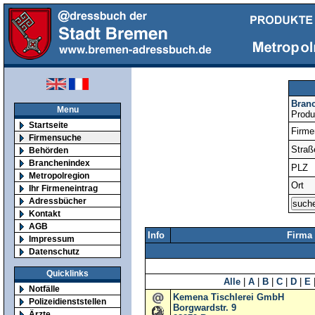
Bran
Menu
Produ
Startseite
Firm
Firmensuche
Straß
Behörden
Branchenindex
PLZ
Metropolregion
Ort
Ihr Firmeneintrag
Adressbücher
Kontakt
AGB
Info
Firma
Impressum
Datenschutz
Quicklinks
Alle
|
A
|
B
|
C
|
D
|
E
Notfälle
Kemena Tischlerei GmbH
Polizeidienststellen
Borgwardstr. 9
Ärzte