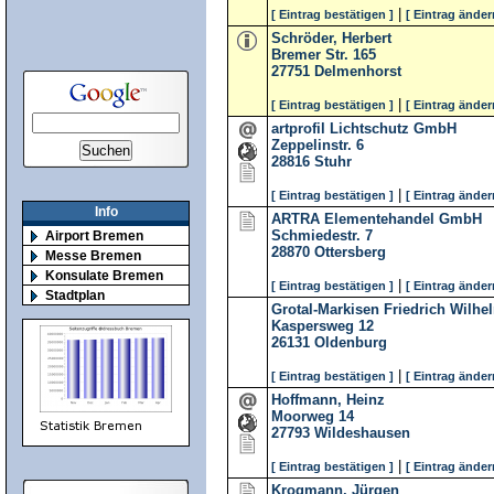
|
[ Eintrag bestätigen ]
[ Eintrag änder
Schröder, Herbert
Bremer Str. 165
27751
Delmenhorst
|
[ Eintrag bestätigen ]
[ Eintrag änder
artprofil Lichtschutz GmbH
Zeppelinstr. 6
28816
Stuhr
|
[ Eintrag bestätigen ]
[ Eintrag änder
Info
ARTRA Elementehandel GmbH
Schmiedestr. 7
Airport Bremen
28870
Ottersberg
Messe Bremen
Konsulate Bremen
|
[ Eintrag bestätigen ]
[ Eintrag änder
Stadtplan
Grotal-Markisen Friedrich Wilhe
Kaspersweg 12
26131
Oldenburg
|
[ Eintrag bestätigen ]
[ Eintrag änder
Hoffmann, Heinz
Moorweg 14
27793
Wildeshausen
|
[ Eintrag bestätigen ]
[ Eintrag änder
Krogmann, Jürgen