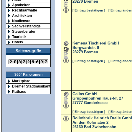
28279
Bremen
Apotheken
|
Rechtsanwälte
[ Eintrag bestätigen ]
[ Eintrag änder
Architekten
Notdienste
Sachverständige
Steuerberater
Touristik
Hotels
Kemena Tischlerei GmbH
Borgwardstr. 9
Seitenzugriffe
28279
Bremen
|
[ Eintrag bestätigen ]
[ Eintrag änder
360° Panoramen
Marktplatz
Bremer Stadtmusikanten
Rathaus
Gallas GmbH
Grüppenbühren Haus-Nr. 27
27777
Ganderkesee
|
[ Eintrag bestätigen ]
[ Eintrag änder
Rollofabrik Heinrich Dralle Gmb
An den Kolonaten 2
26160
Bad Zwischenahn