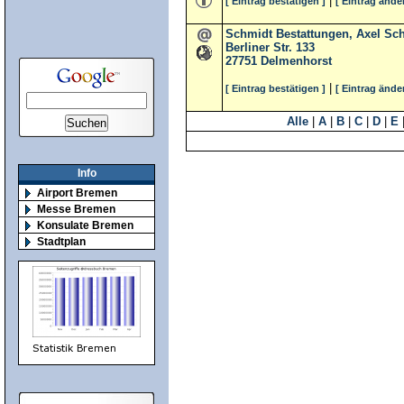
|
[ Eintrag bestätigen ]
[ Eintrag ände
Schmidt Bestattungen, Axel Sc
Berliner Str. 133
27751
Delmenhorst
|
[ Eintrag bestätigen ]
[ Eintrag ände
Alle
|
A
|
B
|
C
|
D
|
E
Info
Airport Bremen
Messe Bremen
Konsulate Bremen
Stadtplan