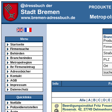
Bran
Menu
Produ
Startseite
Firm
Firmensuche
Straß
Behörden
Branchenindex
PLZ
Metropolregion
Ort
Ihr Firmeneintrag
Adressbücher
Kontakt
AGB
Info
F
Impressum
Datenschutz
Quicklinks
Alle
|
A
|
B
|
C
|
D
|
E
Notfälle
Beerdigungsinstitut Fritz Freu
Polizeidienststellen
Rosenstr. 42, 27749 Delmenhors
Ärzte