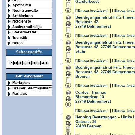
Ganderkesee
Apotheken
|
Rechtsanwälte
[ Eintrag bestätigen ]
[ Eintrag ände
Architekten
Beerdigungsinstitut Fritz Freu
Notdienste
Rosenstr. 42
27749
Delmenhorst
Sachverständige
Steuerberater
|
[ Eintrag bestätigen ]
[ Eintrag ände
Touristik
Beerdigungsinstitut Fritz Freu
Hotels
Rosenstr. 42, 27749 Delmenhors
Stuhr
Seitenzugriffe
|
[ Eintrag bestätigen ]
[ Eintrag ände
Beerdigungsinstitut Fritz Freu
Rosenstr. 42, 27749 Delmenhors
Bremen
360° Panoramen
Marktplatz
|
[ Eintrag bestätigen ]
[ Eintrag ände
Bremer Stadtmusikanten
Cordes, Thomas
Rathaus
Bismarckstr. 10
27749
Delmenhorst
|
[ Eintrag bestätigen ]
[ Eintrag ände
Henning Bestattungen – Ulrike 
Osterstr. 36
28199
Bremen