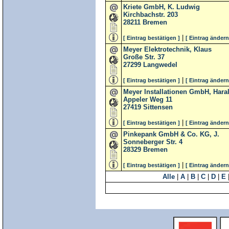
Kriete GmbH, K. Ludwig
Kirchbachstr. 203
28211
Bremen
|
[ Eintrag bestätigen ]
[ Eintrag ändern
Meyer Elektrotechnik, Klaus
Große Str. 37
27299
Langwedel
|
[ Eintrag bestätigen ]
[ Eintrag ändern
Meyer Installationen GmbH, Hara
Appeler Weg 11
27419
Sittensen
|
[ Eintrag bestätigen ]
[ Eintrag ändern
Pinkepank GmbH & Co. KG, J.
Sonneberger Str. 4
28329
Bremen
|
[ Eintrag bestätigen ]
[ Eintrag ändern
Alle
|
A
|
B
|
C
|
D
|
E