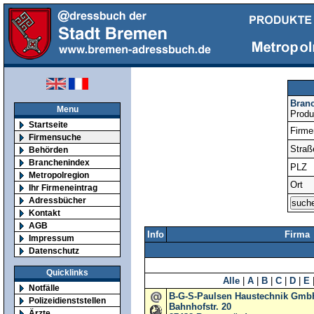
Bran
Menu
Produ
Startseite
Firm
Firmensuche
Straß
Behörden
Branchenindex
PLZ
Metropolregion
Ort
Ihr Firmeneintrag
Adressbücher
Kontakt
AGB
Info
Firma
Impressum
Datenschutz
Quicklinks
Alle
|
A
|
B
|
C
|
D
|
E
Notfälle
B-G-S-Paulsen Haustechnik Gmb
Polizeidienststellen
Bahnhofstr. 20
Ärzte