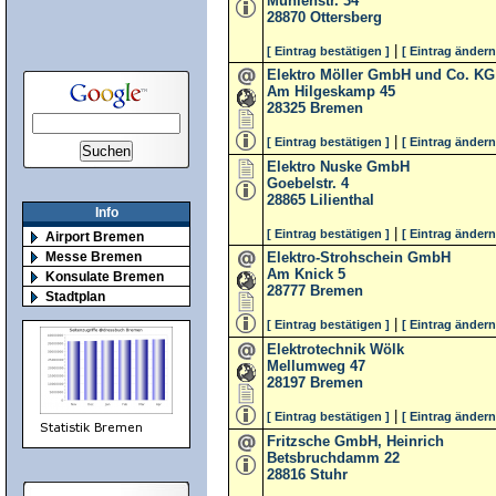
Mühlenstr. 34
28870
Ottersberg
|
[ Eintrag bestätigen ]
[ Eintrag ändern
Elektro Möller GmbH und Co. KG
Am Hilgeskamp 45
28325
Bremen
|
[ Eintrag bestätigen ]
[ Eintrag ändern
Elektro Nuske GmbH
Goebelstr. 4
28865
Lilienthal
Info
|
[ Eintrag bestätigen ]
[ Eintrag ändern
Airport Bremen
Elektro-Strohschein GmbH
Messe Bremen
Am Knick 5
Konsulate Bremen
28777
Bremen
Stadtplan
|
[ Eintrag bestätigen ]
[ Eintrag ändern
Elektrotechnik Wölk
Mellumweg 47
28197
Bremen
|
[ Eintrag bestätigen ]
[ Eintrag ändern
Fritzsche GmbH, Heinrich
Betsbruchdamm 22
28816
Stuhr