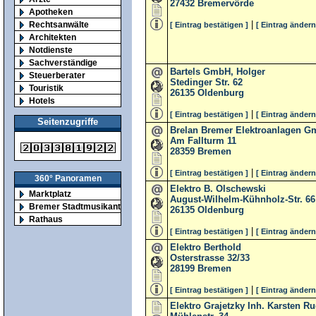
27432
Bremervörde
Apotheken
|
Rechtsanwälte
[ Eintrag bestätigen ]
[ Eintrag ändern
Architekten
Notdienste
Sachverständige
Bartels GmbH, Holger
Steuerberater
Stedinger Str. 62
Touristik
26135
Oldenburg
Hotels
|
[ Eintrag bestätigen ]
[ Eintrag ändern
Seitenzugriffe
Brelan Bremer Elektroanlagen 
Am Fallturm 11
28359
Bremen
|
[ Eintrag bestätigen ]
[ Eintrag ändern
360° Panoramen
Elektro B. Olschewski
Marktplatz
August-Wilhelm-Kühnholz-Str. 66
Bremer Stadtmusikanten
26135
Oldenburg
Rathaus
|
[ Eintrag bestätigen ]
[ Eintrag ändern
Elektro Berthold
Osterstrasse 32/33
28199
Bremen
|
[ Eintrag bestätigen ]
[ Eintrag ändern
Elektro Grajetzky Inh. Karsten R