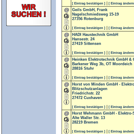
|
[ Eintrag bestätigen ]
[ Eintrag ändern
Geils GmbH, Frank
Nagelschmiedsweg 15-19
27356
Rotenburg
|
[ Eintrag bestätigen ]
[ Eintrag ändern
HADI Haustechnik GmbH
Hansestr. 24
27419
Sittensen
|
[ Eintrag bestätigen ]
[ Eintrag ändern
Heinken Elektrotechnik GmbH & 
Barkener Weg 3b, OT Moordeich
28816
Stuhr
|
[ Eintrag bestätigen ]
[ Eintrag ändern
Horst von Minden GmbH - Elektroi
Blitzschutzanlagen
Friedrichstr. 22
27472
Cuxhaven
|
[ Eintrag bestätigen ]
[ Eintrag ändern
Horst Wehmann GmbH - Elektro-S
Alte Waller Str. 13
28219
Bremen
|
[ Eintrag bestätigen ]
[ Eintrag ändern