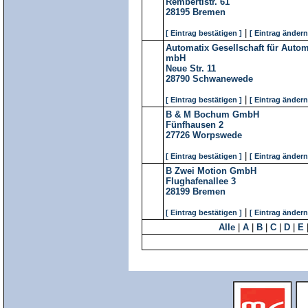
Rembertistr. 61
28195
Bremen
|
[ Eintrag bestätigen ]
[ Eintrag ändern
Automatix Gesellschaft für Autom
mbH
Neue Str. 11
28790
Schwanewede
|
[ Eintrag bestätigen ]
[ Eintrag ändern
B & M Bochum GmbH
Fünfhausen 2
27726
Worpswede
|
[ Eintrag bestätigen ]
[ Eintrag ändern
B Zwei Motion GmbH
Flughafenallee 3
28199
Bremen
|
[ Eintrag bestätigen ]
[ Eintrag ändern
Alle
|
A
|
B
|
C
|
D
|
E