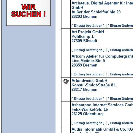
Archaeus. Digital Agentur für int
GmbH
Außer der Schleifmühle 29
28203
Bremen
|
[ Eintrag bestätigen ]
[ Eintrag ändern
Art Projekt GmbH
Pohlkamp 1
27305
Süstedt
|
[ Eintrag bestätigen ]
[ Eintrag ändern
Artcom Atelier für Computergraf
Lise-Meitner-Str. 5
28359
Bremen
|
[ Eintrag bestätigen ]
[ Eintrag ändern
Artundweise GmbH
Konsul-Smidt-Straße 8 L
28217
Bremen
|
[ Eintrag bestätigen ]
[ Eintrag ändern
Ashampoo Internet Services Gm
Felix-Wankel-Str. 16
26125
Oldenburg
|
[ Eintrag bestätigen ]
[ Eintrag ändern
Audis Informatik GmbH & Co. KG