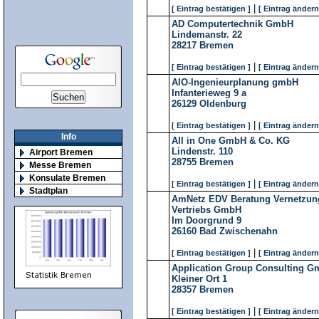
|
[ Eintrag bestätigen ]
[ Eintrag ändern
AD Computertechnik GmbH
Lindemanstr. 22
28217
Bremen
|
[ Eintrag bestätigen ]
[ Eintrag ändern
AIO-Ingenieurplanung gmbH
Infanterieweg 9 a
26129
Oldenburg
|
[ Eintrag bestätigen ]
[ Eintrag ändern
Info
All in One GmbH & Co. KG
Lindenstr. 110
Airport Bremen
28755
Bremen
Messe Bremen
Konsulate Bremen
|
[ Eintrag bestätigen ]
[ Eintrag ändern
Stadtplan
AmNetz EDV Beratung Vernetzun
Vertriebs GmbH
Im Doorgrund 9
26160
Bad Zwischenahn
|
[ Eintrag bestätigen ]
[ Eintrag ändern
Application Group Consulting 
Kleiner Ort 1
28357
Bremen
|
[ Eintrag bestätigen ]
[ Eintrag ändern