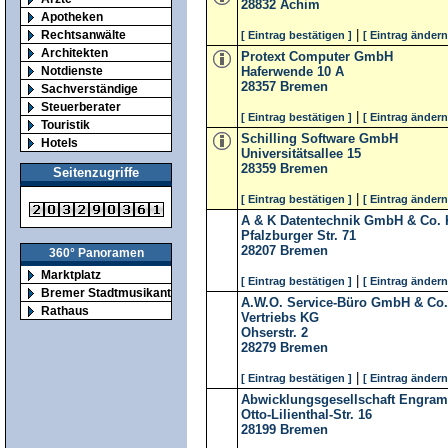
28832
Achim
Apotheken
|
Rechtsanwälte
[ Eintrag bestätigen ]
[ Eintrag ändern
Architekten
Protext Computer GmbH
Notdienste
Haferwende 10 A
28357
Bremen
Sachverständige
Steuerberater
|
[ Eintrag bestätigen ]
[ Eintrag ändern
Touristik
Schilling Software GmbH
Hotels
Universitätsallee 15
28359
Bremen
Seitenzugriffe
|
[ Eintrag bestätigen ]
[ Eintrag ändern
A & K Datentechnik GmbH & Co.
Pfalzburger Str. 71
28207
Bremen
360° Panoramen
Marktplatz
|
[ Eintrag bestätigen ]
[ Eintrag ändern
Bremer Stadtmusikanten
A.W.O. Service-Büro GmbH & Co.
Rathaus
Vertriebs KG
Ohserstr. 2
28279
Bremen
|
[ Eintrag bestätigen ]
[ Eintrag ändern
Abwicklungsgesellschaft Engr
Otto-Lilienthal-Str. 16
28199
Bremen