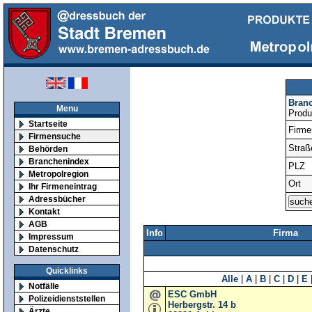
Bran
Menu
Produ
Startseite
Firm
Firmensuche
Straß
Behörden
Branchenindex
PLZ
Metropolregion
Ort
Ihr Firmeneintrag
Adressbücher
Kontakt
AGB
Info
Firma
Impressum
Datenschutz
Quicklinks
Alle
|
A
|
B
|
C
|
D
|
E
Notfälle
ESC GmbH
Polizeidienststellen
Herbergstr. 14 b
Ärzte