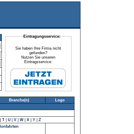
Eintragungsservice:
Sie haben Ihre Firma nicht
gefunden?
Nutzen Sie unseren
Eintragsservice:
Branche(n)
Logo
|
T
|
U
|
V
|
W
|
X
|
Y
|
Z
lonfahrten