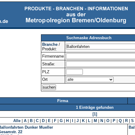
Suchmaske Adressbuch
Branche
/
Produkt:
Firmenname
Straße:
PLZ
Ort
Firma
1 Einträge gefunden
[1]
Alle
|
A
|
B
|
C
|
D
|
E
|
F
|
G
|
H
|
I
|
J
|
K
|
L
|
M
|
N
|
O
|
P
|
Q
|
R
|
S
Ballonfahrten Dunker Mueller
Bal
Sesamstr. 22