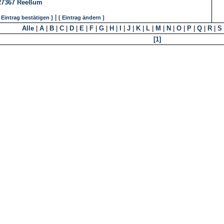
27367
Reeßum
|
[ Eintrag bestätigen ]
[ Eintrag ändern ]
Alle
|
A
|
B
|
C
|
D
|
E
|
F
|
G
|
H
|
I
|
J
|
K
|
L
|
M
|
N
|
O
|
P
|
Q
|
R
|
S
[1]