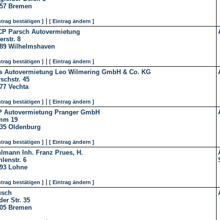
57
Bremen
|
ntrag bestätigen ]
[ Eintrag ändern ]
P Parsch Autovermietung
erstr. 8
89
Wilhelmshaven
|
ntrag bestätigen ]
[ Eintrag ändern ]
s Autovermietung Leo Wilmering GmbH & Co. KG
schstr. 45
77
Vechta
|
ntrag bestätigen ]
[ Eintrag ändern ]
 Autovermietung Pranger GmbH
mm 19
35
Oldenburg
|
ntrag bestätigen ]
[ Eintrag ändern ]
lmann Inh. Franz Prues, H.
lenstr. 6
93
Lohne
|
ntrag bestätigen ]
[ Eintrag ändern ]
usch
der Str. 35
05
Bremen