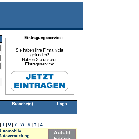
Eintragungsservice:
Sie haben Ihre Firma nicht
gefunden?
Nutzen Sie unseren
Eintragsservice:
Branche(n)
Logo
|
T
|
U
|
V
|
W
|
X
|
Y
|
Z
Automobile
Autovermietung