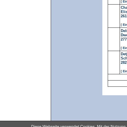
[ Ei
Cha
Eli
261
[ Ei
Del
Dwo
277
[ Ei
Det
Sch
282
[ Ei
Diese Webseite verwendet Cookies. Mit der Nutzung u