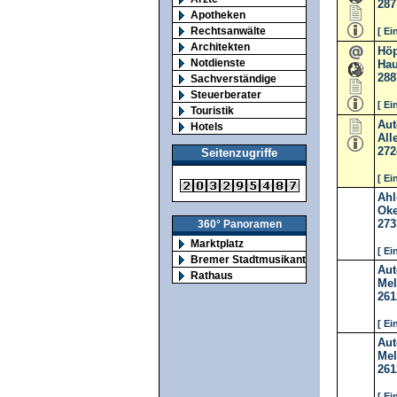
287
Apotheken
Rechtsanwälte
[ Ei
Architekten
Hö
Notdienste
Hau
288
Sachverständige
Steuerberater
[ Ei
Touristik
Aut
Hotels
All
272
Seitenzugriffe
[ Ei
Ahl
Oke
273
360° Panoramen
Marktplatz
[ Ei
Bremer Stadtmusikanten
Aut
Rathaus
Mel
261
[ Ei
Aut
Mel
261
[ Ei