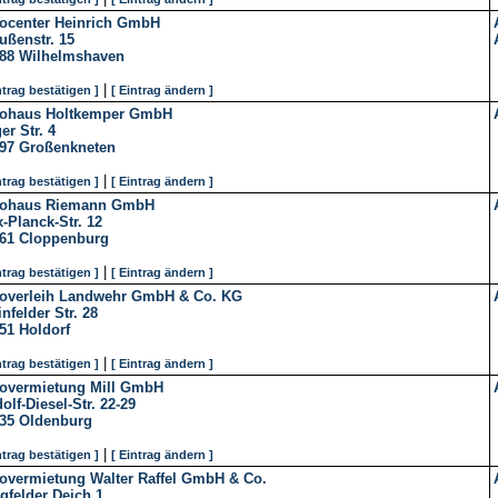
ocenter Heinrich GmbH
ußenstr. 15
88
Wilhelmshaven
|
ntrag bestätigen ]
[ Eintrag ändern ]
tohaus Holtkemper GmbH
er Str. 4
97
Großenkneten
|
ntrag bestätigen ]
[ Eintrag ändern ]
tohaus Riemann GmbH
-Planck-Str. 12
61
Cloppenburg
|
ntrag bestätigen ]
[ Eintrag ändern ]
overleih Landwehr GmbH & Co. KG
infelder Str. 28
51
Holdorf
|
ntrag bestätigen ]
[ Eintrag ändern ]
overmietung Mill GmbH
olf-Diesel-Str. 22-29
35
Oldenburg
|
ntrag bestätigen ]
[ Eintrag ändern ]
overmietung Walter Raffel GmbH & Co.
gfelder Deich 1