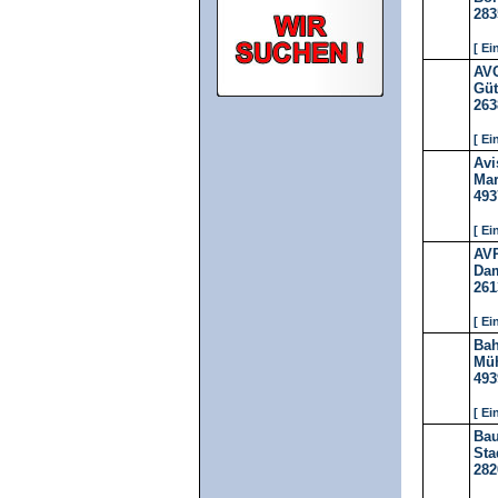
283
[ Ei
AVC
Güt
263
[ Ei
Avi
Mar
493
[ Ei
AVP
Da
261
[ Ei
Bah
Müh
493
[ Ei
Ba
Sta
282