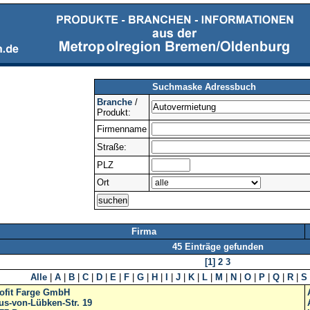
Suchmaske Adressbuch
Branche
/
Produkt:
Firmenname
Straße:
PLZ
Ort
Firma
45 Einträge gefunden
[1]
2
3
Alle
|
A
|
B
|
C
|
D
|
E
|
F
|
G
|
H
|
I
|
J
|
K
|
L
|
M
|
N
|
O
|
P
|
Q
|
R
|
S
ofit Farge GmbH
us-von-Lübken-Str. 19