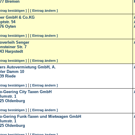
77
Bremen
|
ntrag bestätigen ]
[ Eintrag ändern ]
per GmbH & Co.KG
ptstr. 54
76
Oyten
|
ntrag bestätigen ]
[ Eintrag ändern ]
overleih Senger
ensteiner Str. 7
43
Harpstedt
|
ntrag bestätigen ]
[ Eintrag ändern ]
ers Autovermietung GmbH, A.
ler Damm 10
39
Riede
|
ntrag bestätigen ]
[ Eintrag ändern ]
o-Geering City Taxen GmbH
lumstr. 1
25
Oldenburg
|
ntrag bestätigen ]
[ Eintrag ändern ]
o-Gering Funk-Taxen und Mietwagen GmbH
lumstr. 1
25
Oldenburg
|
ntrag bestätigen ]
[ Eintrag ändern ]