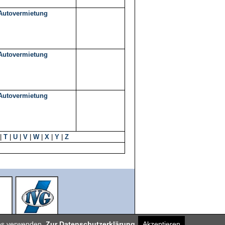
Autovermietung
Autovermietung
Autovermietung
|
T
|
U
|
V
|
W
|
X
|
Y
|
Z
ies verwenden.
Zur Datenschutzerklärung
Akzeptieren