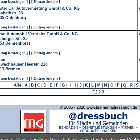
|
ntrag bestätigen ]
[ Eintrag ändern ]
rter Car Autovermietung GmbH & Co. KG
sabethstr. 26
35
Oldenburg
|
ntrag bestätigen ]
[ Eintrag ändern ]
me Automobil Vertriebs GmbH & Co. KG
berger Str. 25
53
Delmenhorst
|
ntrag bestätigen ]
[ Eintrag ändern ]
jen
wachhauser Heerstr. 220
13
Bremen
|
ntrag bestätigen ]
[ Eintrag ändern ]
Alle
|
A
|
B
|
C
|
D
|
E
|
F
|
G
|
H
|
I
|
J
|
K
|
L
|
M
|
N
|
O
|
P
|
Q
|
R
|
S
[1]
2
3
© 2005 - 2026 www.bremen-adressbuch.de
Industrie- und Handelsverlag GmbH & Co. KG
nserer Dienste erklären Sie sich damit einverstanden, dass wir Cook