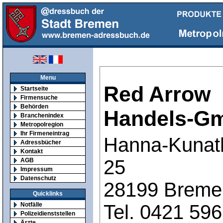
Menu
Red Arrow
Startseite
Firmensuche
Behörden
Handels-G
Branchenindex
Metropolregion
Ihr Firmeneintrag
Hanna-Kunath
Adressbücher
Kontakt
25
AGB
Impressum
Datenschutz
28199 Breme
Quicklinks
Tel. 0421 59
Notfälle
Polizeidienststellen
Ärzte