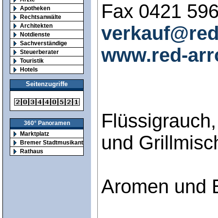
Fax 0421 59
Apotheken
Rechtsanwälte
verkauf@red
Architekten
Notdienste
Sachverständige
www.red-arr
Steuerberater
Touristik
Hotels
Seitenzugriffe
Flüssigrauch
360° Panoramen
Marktplatz
und Grillmis
Bremer Stadtmusikanten
Rathaus
Aromen und 