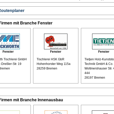
Routenplaner
Firmen mit Branche Fenster
Fenster
Fenster
Fenster
th Tischlerei GmbH
Tischlerei HSK GbR
Tietjen Holz-Kunststof
-Dreßler-Str. 19
Hohenhorster Weg 115a
Technik GmbH & Co.
Bremen
28259 Bremen
Woltmershauser Str. 
444
28197 Bremen
 Firmen mit Branche Innenausbau