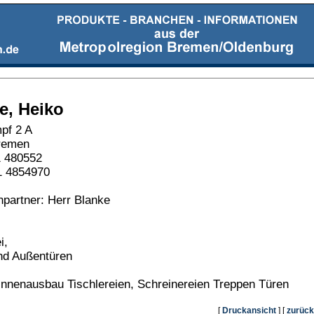
e, Heiko
pf 2 A
remen
1 480552
1 4854970
partner: Herr Blanke
i,
nd Außentüren
Innenausbau Tischlereien, Schreinereien Treppen Türen
[
Druckansicht
] [
zurück