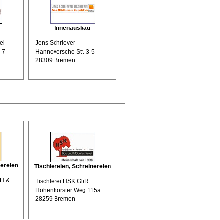
Innenausbau
ei
Jens Schriever
 7
Hannoversche Str. 3-5
28309 Bremen
nereien
Tischlereien, Schreinereien
bH &
Tischlerei HSK GbR
Hohenhorster Weg 115a
28259 Bremen