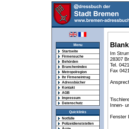
Blank
Menu
Startseite
Im Strum
Firmensuche
28307 B
Behörden
Tel. 042
Branchenindex
Fax 042
Metropolregion
Ihr Firmeneintrag
Ansprech
Adressbücher
Kontakt
AGB
Impressum
Tischlere
Datenschutz
Innen- u
Quicklinks
Fenster 
Notfälle
Polizeidienststellen
Ärzte