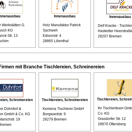
Innenausbau
Innenausbau
Innenausbau
 Werkstätten G.
Holz Manufaktur Patrick
Delf Kracke - Tischler
usch KG
Sachweh
Hastedter Heerstraße
nck-Str. 13
Edisonstr. 4
28207 Bremen
Achim
28865 Lilienthal
Firmen mit Branche Tischlereien, Schreinereien
Tischlereien, Schrei
reien, Schreinereien
Tischlereien, Schreinereien
Ihr Tischlerteam Gm
rei Dühnfort &
Kemena Tischlerei GmbH
Co. KG
en GmbH & Co. KG
Borgwardstr. 9
Grasdorfer Str. 12
Marschstr. 19
28279 Bremen
28870 Ottersberg
Bremen