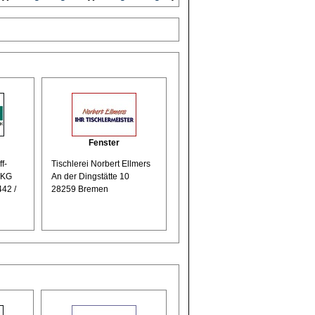
Fenster
f-
Tischlerei Norbert Ellmers
 KG
An der Dingstätte 10
442 /
28259 Bremen