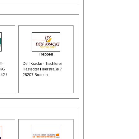
Treppen
f-
Delf Kracke - Tischlerei
 KG
Hastedter Heerstraße 7
42 /
28207 Bremen