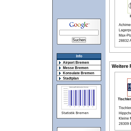
Achimer
Lagerp
Max-Pla
28832 
Info
Airport Bremen
Weitere 
Messe Bremen
Konsulate Bremen
Stadtplan
Tischle
Tischle
Hippch
Kleine 
28309 