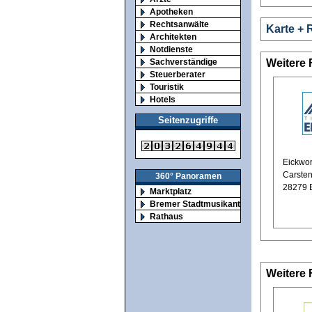
Apotheken
Rechtsanwälte
Karte + 
Architekten
Notdienste
Weitere 
Sachverständige
Steuerberater
Touristik
Hotels
Seitenzugriffe
Eickwor
Carsten
360° Panoramen
28279 
Marktplatz
Bremer Stadtmusikanten
Rathaus
Weitere