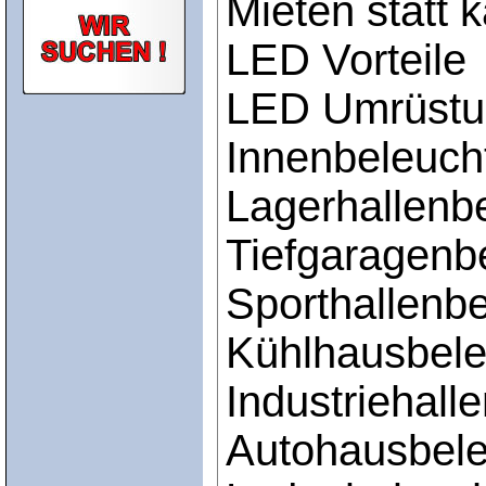
Mieten statt 
LED Vorteile
LED Umrüstu
Innenbeleuch
Lagerhallenb
Tiefgaragenb
Sporthallenb
Kühlhausbel
Industriehall
Autohausbel