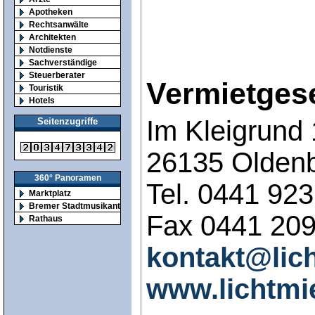
Apotheken
Rechtsanwälte
Architekten
Notdienste
Sachverständige
Steuerberater
Vermietges
Touristik
Hotels
Im Kleigrund
Seitenzugriffe
26135 Olden
360° Panoramen
Tel. 0441 92
Marktplatz
Bremer Stadtmusikanten
Fax 0441 20
Rathaus
kontakt@lic
www.lichtmi