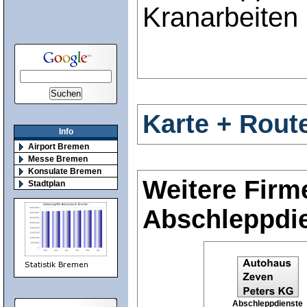
Kranarbeiten
Karte + Rout
Info
Airport Bremen
Messe Bremen
Konsulate Bremen
Weitere Firm
Stadtplan
Abschleppdi
Abschleppdienste