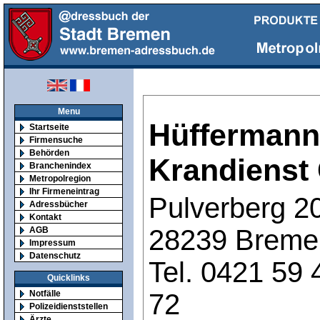
Menu
Hüffermann
Startseite
Firmensuche
Behörden
Krandiens
Branchenindex
Metropolregion
Ihr Firmeneintrag
Pulverberg 2
Adressbücher
Kontakt
28239 Breme
AGB
Impressum
Datenschutz
Tel. 0421 59 
Quicklinks
72
Notfälle
Polizeidienststellen
Ärzte