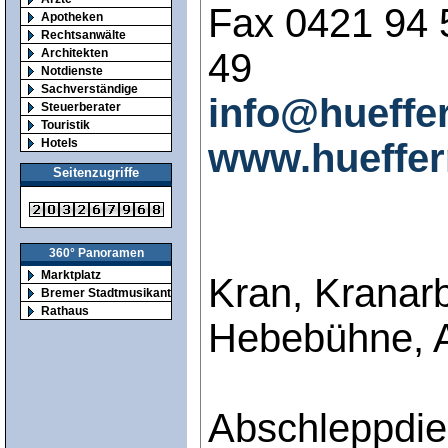
Fax 0421 94 
Apotheken
Rechtsanwälte
49
Architekten
Notdienste
Sachverständige
info@hueffe
Steuerberater
Touristik
www.hueffer
Hotels
Seitenzugriffe
360° Panoramen
Marktplatz
Kran, Kranar
Bremer Stadtmusikanten
Rathaus
Hebebühne, A
Abschleppdi