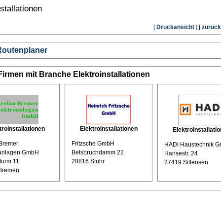
stallationen
[
Druckansicht
] [
zurück
Routenplaner
Firmen mit Branche Elektroinstallationen
troinstallationen
Elektroinstallationen
Elektroinstallati
 Bremer
Fritzsche GmbH
HADI Haustechnik 
oanlagen GmbH
Betsbruchdamm 22
Hansestr. 24
turm 11
28816 Stuhr
27419 Sittensen
Bremen