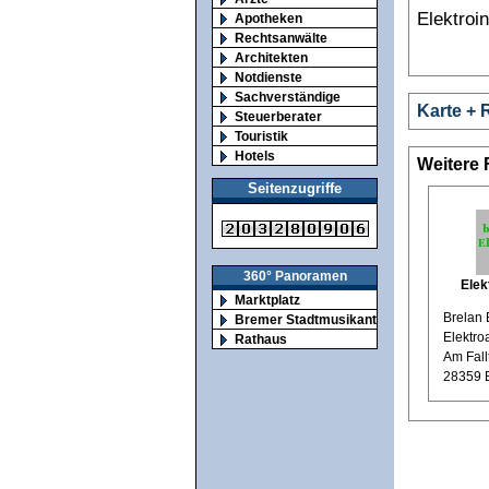
Elektroin
Apotheken
Rechtsanwälte
Architekten
Notdienste
Sachverständige
Karte + 
Steuerberater
Touristik
Hotels
Weitere 
Seitenzugriffe
360° Panoramen
Elek
Marktplatz
Brelan
Bremer Stadtmusikanten
Elektr
Rathaus
Am Fall
28359 