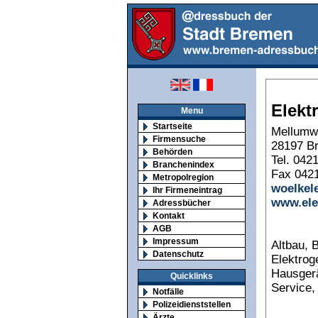
Elekt
Menu
Startseite
Mellumw
Firmensuche
28197 B
Behörden
Tel. 042
Branchenindex
Fax 0421
Metropolregion
woelkel
Ihr Firmeneintrag
www.ele
Adressbücher
Kontakt
AGB
Impressum
Altbau, 
Datenschutz
Elektrog
Hausgerä
Quicklinks
Service
Notfälle
Polizeidienststellen
Ärzte